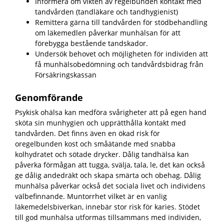
Informera om vikten av regelbunden kontakt med
tandvården (tandläkare och tandhygienist)
Remittera gärna till tandvården för stödbehandling
om läkemedlen påverkar munhälsan för att
förebygga bestående tandskador.
Undersök behovet och möjligheten för individen att
få munhälsobedömning och tandvårdsbidrag från
Försäkringskassan
Genomförande
Psykisk ohälsa kan medföra svårigheter att på egen hand
sköta sin munhygien och upprätthålla kontakt med
tandvården. Det finns även en ökad risk för
oregelbunden kost och småätande med snabba
kolhydratet och sötade drycker. Dålig tandhälsa kan
påverka förmågan att tugga, svälja, tala, le, det kan också
ge dålig andedräkt och skapa smärta och obehag. Dålig
munhälsa påverkar också det sociala livet och individens
välbefinnande. Muntorrhet vilket är en vanlig
läkemedelsbiverkan, innebär stor risk för karies. Stödet
till god munhälsa utformas tillsammans med individen,