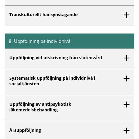
Transkulturellt hänsynstagande
8
.
Uppföljning på individnivå
Inget innehåll matchar dina valda filter.
Uppföljning vid utskrivning från slutenvård
Systematisk uppföljning på individnivå i
socialtjänsten
Uppföljning av antipsykotisk
läkemedelsbehandling
Årsuppföljning