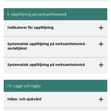
9
.
Uppföljning på verksamhetsnivå
Inget innehåll matchar dina valda filter.
Indikatorer för uppföljning
Systematisk uppföljning på verksamhetsnivå -
socialtjänst
Systematisk uppföljning på verksamhetsnivå
10
.
Lagar och regler
Inget innehåll matchar dina valda filter.
Hälso- och sjukvård