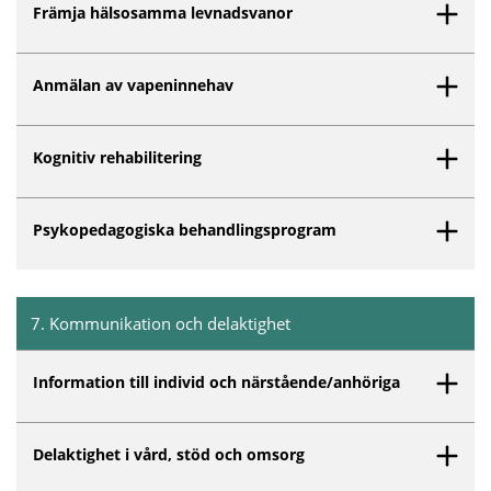
Främja hälsosamma levnadsvanor
Anmälan av vapeninnehav
Kognitiv rehabilitering
Psykopedagogiska behandlingsprogram
7
.
Kommunikation och delaktighet
Inget innehåll matchar dina valda filter.
Information till individ och närstående/anhöriga
Delaktighet i vård, stöd och omsorg