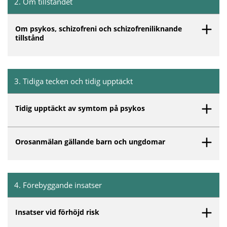
2
.
Om tillståndet
Inget innehåll matchar dina valda filter.
Om psykos, schizofreni och schizofreniliknande
tillstånd
3
.
Tidiga tecken och tidig upptäckt
Inget innehåll matchar dina valda filter.
Tidig upptäckt av symtom på psykos
Orosanmälan gällande barn och ungdomar
4
.
Förebyggande insatser
Inget innehåll matchar dina valda filter.
Insatser vid förhöjd risk