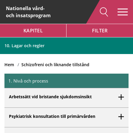
Nationella vård-
och insatsprogram
KAPITEL
FILTER
Hem
Schizofreni och liknande tillstånd
10. Lagar och regler
Hem
Schizofreni och liknande tillstånd
1
.
Nivå och process
Inget innehåll matchar dina valda filter.
Arbetssätt vid bristande sjukdomsinsikt
Psykiatrisk konsultation till primärvården