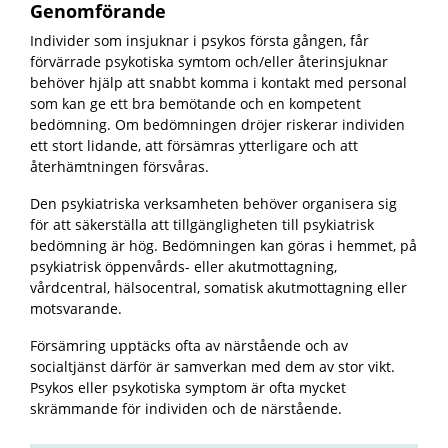
Genomförande
Individer som insjuknar i psykos första gången, får
förvärrade psykotiska symtom och/eller återinsjuknar
behöver hjälp att snabbt komma i kontakt med personal
som kan ge ett bra bemötande och en kompetent
bedömning. Om bedömningen dröjer riskerar individen
ett stort lidande, att försämras ytterligare och att
återhämtningen försvåras.
Den psykiatriska verksamheten behöver organisera sig
för att säkerställa att tillgängligheten till psykiatrisk
bedömning är hög. Bedömningen kan göras i hemmet, på
psykiatrisk öppenvårds- eller akutmottagning,
vårdcentral, hälsocentral, somatisk akutmottagning eller
motsvarande.
Försämring upptäcks ofta av närstående och av
socialtjänst därför är samverkan med dem av stor vikt.
Psykos eller psykotiska symptom är ofta mycket
skrämmande för individen och de närstående.