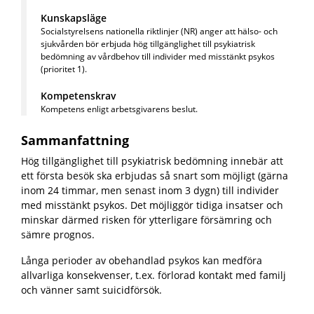
Kunskapsläge
Socialstyrelsens nationella riktlinjer (NR)
anger att hälso- och
sjukvården bör erbjuda hög tillgänglighet till psykiatrisk
bedömning av vårdbehov till individer med misstänkt psykos
(prioritet 1).
Kompetenskrav
Kompetens enligt arbetsgivarens beslut.
Sammanfattning
Hög tillgänglighet till psykiatrisk bedömning innebär att
ett första besök ska erbjudas så snart som möjligt (gärna
inom 24 timmar, men senast inom 3 dygn) till individer
med misstänkt psykos. Det möjliggör tidiga insatser och
minskar därmed risken för ytterligare försämring och
sämre prognos.
Långa perioder av obehandlad psykos kan medföra
allvarliga konsekvenser, t.ex. förlorad kontakt med familj
och vänner samt suicidförsök.