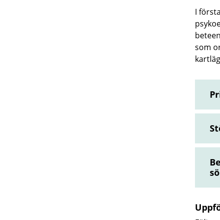
I för
psykoe
beteen
som or
kartlä
Pr
St
Be
s
Uppfö