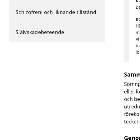
K
B
Schizofreni och liknande tillstånd
K
H
Självskadebeteende
m
Vi
be
lo
Samm
Sömnpr
eller 
och be
utredn
föreko
tecken
Geno