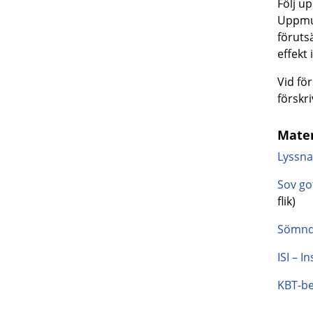
Följ u
Uppmun
föruts
effekt
Vid fö
förskr
Mater
Lyssna
Sov go
flik)
Sömnd
ISI – 
KBT-be