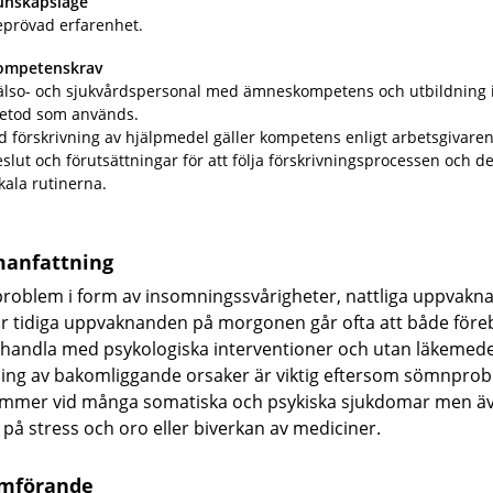
unskapsläge
eprövad erfarenhet
.
ompetenskrav
älso- och sjukvårdspersonal med ämneskompetens och utbildning 
etod som används.
d förskrivning av hjälpmedel gäller kompetens enligt arbetsgivare
slut och förutsättningar för att följa förskrivningsprocessen och d
kala rutinerna.
anfattning
oblem i form av insomningssvårigheter, nattliga uppvakn
för tidiga uppvaknanden på morgonen går ofta att både för
handla med psykologiska interventioner och utan läkemede
ing av bakomliggande orsaker är viktig eftersom sömnpro
mmer vid många somatiska och psykiska sjukdomar men ä
 på stress och oro eller biverkan av mediciner.
mförande