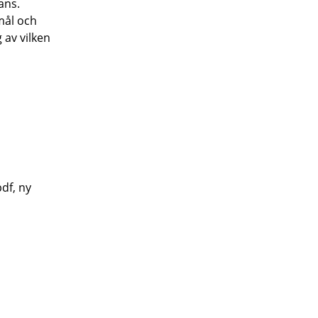
ans.
mål och
 av vilken
pdf, ny