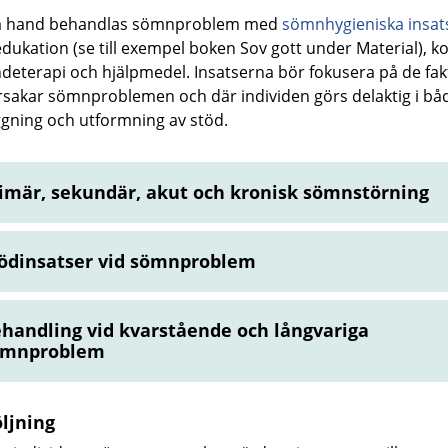
sta hand behandlas sömnproblem med
sömnhygieniska insat
dukation (se till exempel boken Sov gott under Material), ko
deterapi och hjälpmedel. Insatserna bör fokusera på de fak
sakar sömnproblemen och där individen görs delaktig i bå
ggning och utformning av stöd.
imär, sekundär, akut och kronisk sömnstörning
ödinsatser vid sömnproblem
handling vid kvarstående och långvariga
ömnproblem
ljning