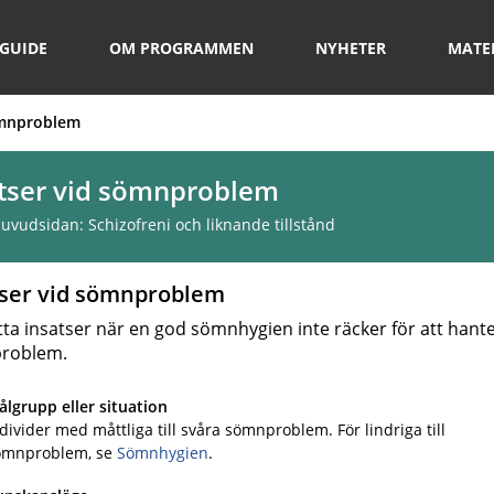
GUIDE
OM PROGRAMMEN
NYHETER
MATE
ömnproblem
tser vid sömnproblem
 huvudsidan:
Schizofreni och liknande tillstånd
tser vid sömnproblem
tta insatser när en god sömnhygien inte räcker för att hant
roblem.
lgrupp eller situation
divider med måttliga till svåra sömnproblem. För lindriga till
ömnproblem, se
Sömnhygien
.