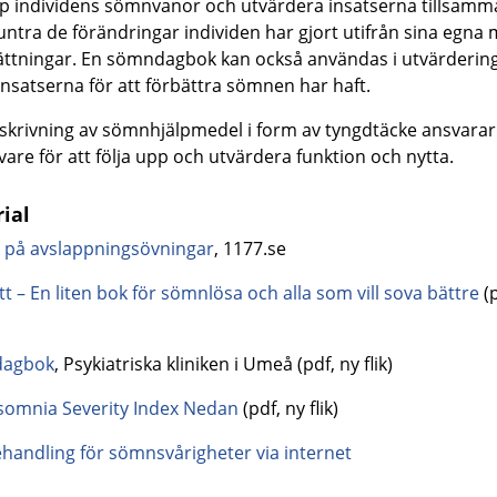
pp individens sömnvanor och utvärdera insatserna tillsamm
tra de förändringar individen har gjort utifrån sina egna 
ättningar. En sömndagbok kan också användas i utvärdering
 insatserna för att förbättra sömnen har haft.
rskrivning av sömnhjälpmedel i form av tyngdtäcke ansvarar
ivare för att följa upp och utvärdera funktion och nytta.
ial
 på avslappningsövningar
, 1177.se
tt – En liten bok för sömnlösa och alla som vill sova bättre
(
agbok
, Psykiatriska kliniken i Umeå (pdf, ny flik)
Insomnia Severity Index Nedan
(pdf, ny flik)
handling för sömnsvårigheter via internet