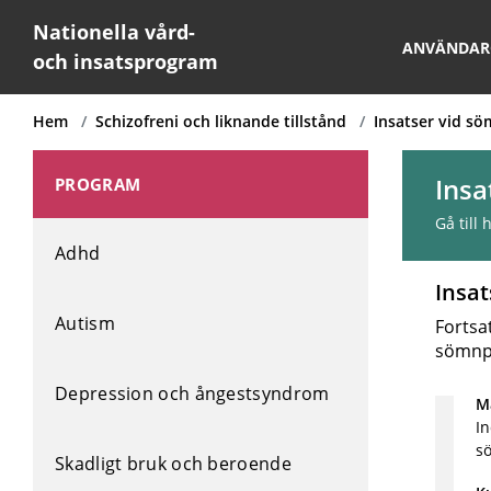
Nationella vård-
ANVÄNDAR
och insatsprogram
Hem
Schizofreni och liknande tillstånd
Insatser vid s
Insa
PROGRAM
Gå till
Adhd
Insa
Autism
Fortsa
sömnp
Depression och ångestsyndrom
Må
In
s
Skadligt bruk och beroende