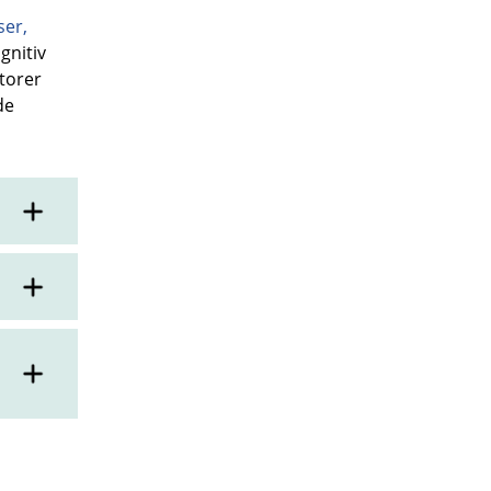
ser
,
gnitiv
torer
de