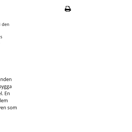
i den
ns
e
anden
ebygga
l. En
blem
ven som