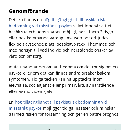
Genomförande
Det ska finnas en
hög tillgänglighet till psykiatrisk
bedömning vid misstänkt psykos
vilket innebär att ett
besök ska erbjudas snarast möjligt, helst inom 3 dygn
eller nästkommande vardag. Insatsen bör erbjudas
flexibelt avseende plats, besökstyp (t.ex. i hemmet) och
med hänsyn till vad individ och närstående önskar av
vård och omsorg.
Initialt handlar det om att bedöma om det rör sig om en
psykos eller om det kan finnas andra orsaker bakom
symtomen. Tidiga tecken kan ha upptäckts inom
elevhälsa, socialtjänst eller primärvård, av närstående
eller av individen själv.
En
hög tillgänglighet till psykiatrisk bedömning vid
misstänkt psykos
möjliggör tidiga insatser och minskar
därmed risken för försämring och ger en bättre prognos.