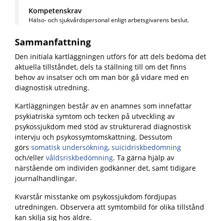
Kompetenskrav
Hälso- och sjukvårdspersonal enligt arbetsgivarens beslut.
Sammanfattning
Den initiala kartläggningen utförs för att dels bedöma det
aktuella tillståndet, dels ta ställning till om det finns
behov av insatser och om man bör gå vidare med en
diagnostisk utredning.
Kartläggningen består av en anamnes som innefattar
psykiatriska symtom och tecken på utveckling av
psykossjukdom med stöd av strukturerad diagnostisk
intervju och psykossymtomskattning. Dessutom
görs
somatisk undersökning
,
suicidriskbedömning
och/eller
våldsriskbedömning
. Ta gärna hjälp av
närstående om individen godkänner det, samt tidigare
journalhandlingar.
Kvarstår misstanke om psykossjukdom fördjupas
utredningen.
Observera att symtombild för olika tillstånd
kan skilja sig hos äldre.