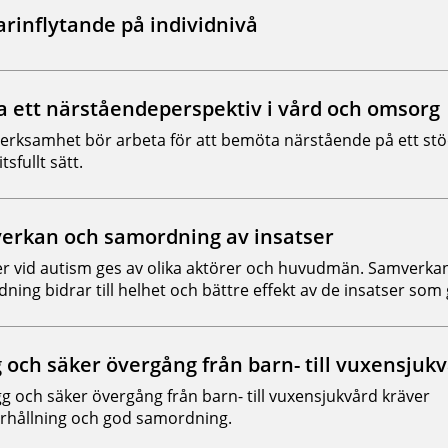
rinflytande på individnivå
a ett närståendeperspektiv i vård och omsorg
verksamhet bör arbeta för att bemöta närstående på ett st
itsfullt sätt.
erkan och samordning av insatser
er vid autism ges av olika aktörer och huvudmän. Samverka
ning bidrar till helhet och bättre effekt av de insatser som 
 och säker övergång från barn- till vuxensjuk
gg och säker övergång från barn- till vuxensjukvård kräver
rhållning och god samordning.