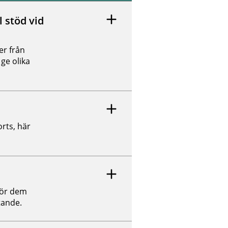
l stöd vid
er från
ge olika
rts, här
för dem
tande.