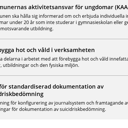
unernas aktivitetsansvar för ungdomar (KAA
en ska hålla sig informerad om och erbjuda individuella ins
ar under 20 år som inte studerar i gymnasieskolan eller 
motsvarande utbildning.
bygga hot och våld i verksamheten
ka delarna i arbetet med att förebygga hot och våld innefatt
r, utbildningar och den fysiska miljön.
 för standardiserad dokumentation av
idriskbedömning
ning för konfigurering av journalsystem och framtagande a
ingar för dokumentation av suicidriskbedömning.