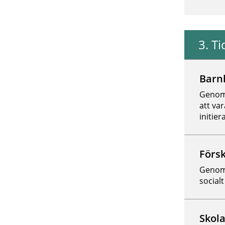
3
.
Ti
Inget inneh
Barn
Genom
att va
initier
Förs
Genom 
social
Skol