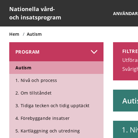
Nationella vård-
ANVÄNDAR
och insatsprogram
Hem
Autism
FILTR
PROGRAM
Utföra
Autism
Svårig
1. Nivå och process
2. Om tillståndet
Aut
3. Tidiga tecken och tidig upptäckt
4. Förebyggande insatser
1
.
Ni
5. Kartläggning och utredning