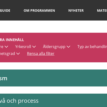
GUIDE
OM PROGRAMMEN
NYHETER
MATE
ERA INNEHÅLL
re
Yrkesroll
Åldersgrupp
Typ av behandli
hetsgrad
Rensa alla filter
ism
vå och process