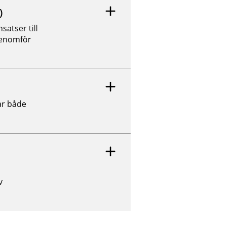
)
atser till
genomför
ar både
v