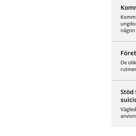
Komm
Kommun
ungdom
någon 
Före
De oli
rutine
Stöd
suic
Vägled
anvisn