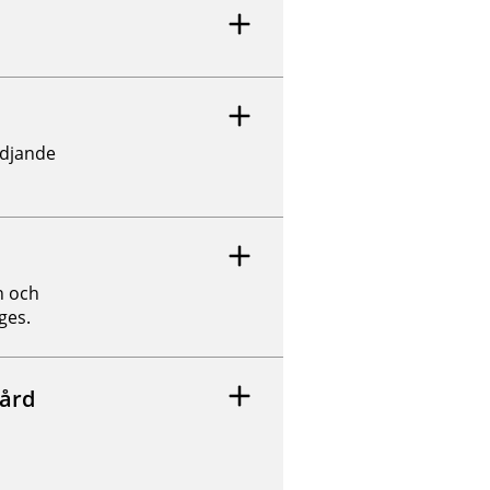
ödjande
n och
ges.
vård