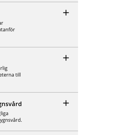
ar
utanför
rlig
terna till
ygnsvård
liga
dygnsvård.