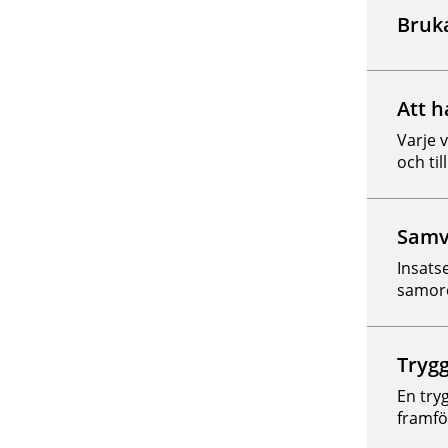
Bruka
Att h
Varje 
och till
Samv
Insats
samord
Trygg
En try
framfö