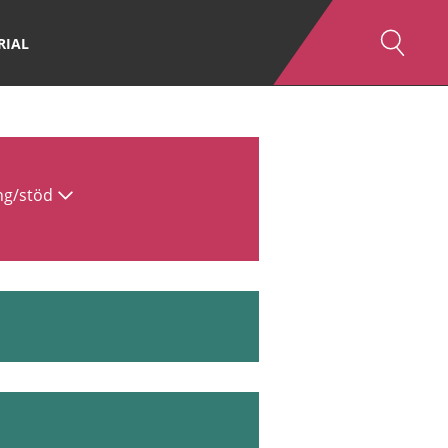
RIAL
ng/stöd