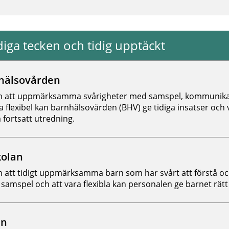
diga tecken och tidig upptäckt
åll matchar dina valda filter.
hälsovården
 att uppmärksamma svårigheter med samspel, kommunika
ra flexibel kan barnhälsovården (BHV) ge tidiga insatser och
a fortsatt utredning.
kolan
att tidigt uppmärksamma barn som har svårt att förstå o
t samspel och att vara flexibla kan personalen ge barnet rätt
an