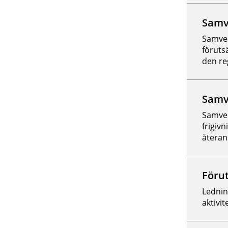
Samve
Samver
föruts
den re
Samve
Samver
frigivn
återan
Förut
Lednin
aktivi