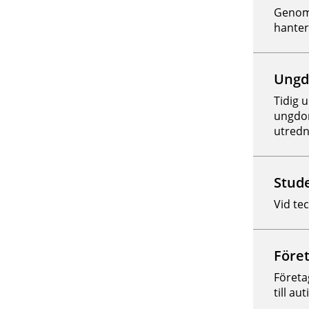
Genom 
hanter
Ungd
Tidig 
ungdom
utredn
Stud
Vid te
Före
Företa
till a