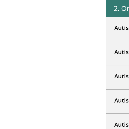
2
.
Om
Inget inneh
Auti
Auti
Auti
Autis
Auti