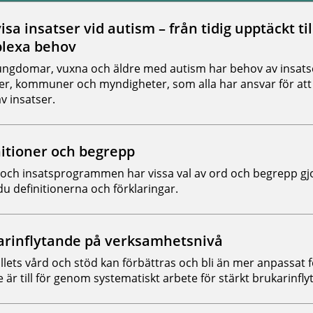
åll matchar dina valda filter.
isa insatser vid autism – från tidig upptäckt til
lexa behov
ungdomar, vuxna och äldre med autism har behov av insats
er, kommuner och myndigheter, som alla har ansvar för att 
v insatser.
itioner och begrepp
- och insatsprogrammen har vissa val av ord och begrepp gjo
du definitionerna och förklaringar.
arinflytande på verksamhetsnivå
lets vård och stöd kan förbättras och bli än mer anpassat 
 är till för genom systematiskt arbete för stärkt brukarinfly