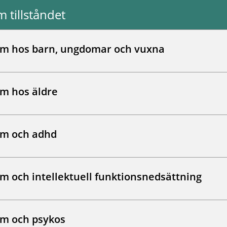
 tillståndet
åll matchar dina valda filter.
sm hos barn, ungdomar och vuxna
sm hos äldre
sm och adhd
m och intellektuell funktionsnedsättning
sm och psykos