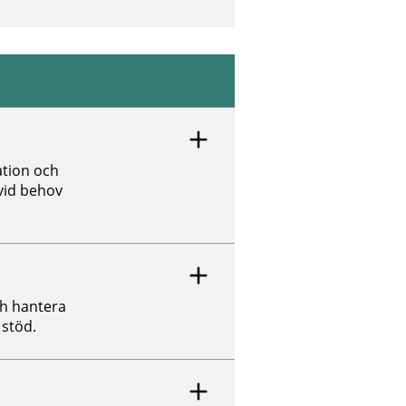
tion och
 vid behov
ch hantera
 stöd.