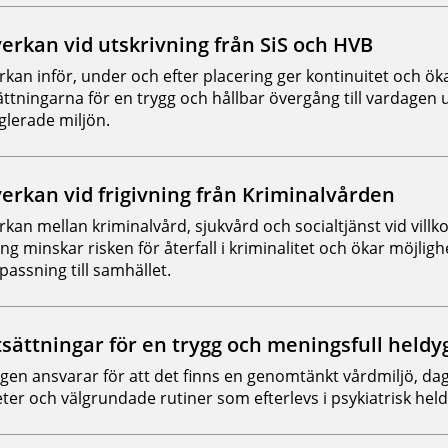
rkan vid utskrivning från SiS och HVB
kan inför, under och efter placering ger kontinuitet och ök
ättningarna för en trygg och hållbar övergång till vardagen 
glerade miljön.
rkan vid frigivning från Kriminalvården
kan mellan kriminalvård, sjukvård och socialtjänst vid villko
ing minskar risken för återfall i kriminalitet och ökar möjlighe
passning till samhället.
sättningar för en trygg och meningsfull held
gen ansvarar för att det finns en genomtänkt vårdmiljö, dag
teter och välgrundade rutiner som efterlevs i psykiatrisk hel