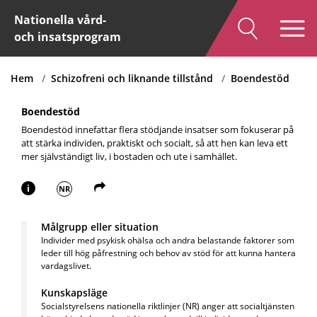
Nationella vård-
och insatsprogram
Hem
Schizofreni och liknande tillstånd
Boendestöd
Boendestöd
Boendestöd innefattar flera stödjande insatser som fokuserar på
att stärka individen, praktiskt och socialt, så att hen kan leva ett
mer självständigt liv, i bostaden och ute i samhället.
i
NR
Målgrupp eller situation
Individer med psykisk ohälsa och andra belastande faktorer som
leder till hög påfrestning och behov av stöd för att kunna hantera
vardagslivet.
Kunskapsläge
Socialstyrelsens nationella riktlinjer (NR) anger att s
ocialtjänsten