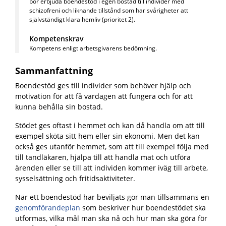
bör erbjuda boendestöd i egen bostad till individer med
schizofreni och liknande tillstånd som har svårigheter att
självständigt klara hemliv
(p
rioritet 2).
Kompetenskrav
Kompetens enligt arbetsgivarens bedömning.
Sammanfattning
Boendestöd ges till individer som behöver hjälp och
motivation för att få vardagen att fungera och för att
kunna behålla sin bostad.
Stödet ges oftast i hemmet och kan då handla om att till
exempel sköta sitt hem eller sin ekonomi. Men det kan
också ges utanför hemmet, som att till exempel följa med
till tandläkaren, hjälpa till att handla mat och utföra
ärenden eller se till att individen kommer iväg till
arbete,
sysselsättning och fritidsaktiviteter.
När ett boendestöd har beviljats gör man tillsammans en
genomförandeplan
som beskriver hur boendestödet ska
utformas, vilka mål man ska nå och hur man ska göra för