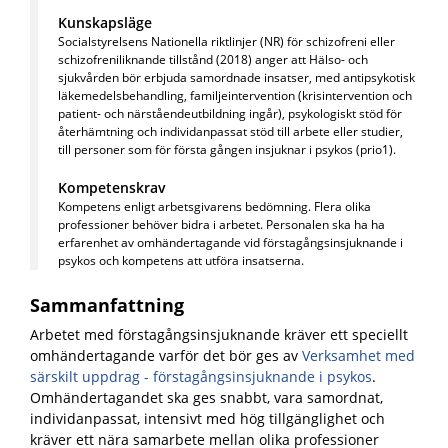
Kunskapsläge
Socialstyrelsens Nationella riktlinjer (NR) för schizofreni eller
schizofreniliknande tillstånd (2018) anger att Hälso- och
sjukvården bör erbjuda samordnade insatser, med antipsykotisk
läkemedelsbehandling, familjeintervention (krisintervention och
patient- och närståendeutbildning ingår), psykologiskt stöd för
återhämtning och individanpassat stöd till arbete eller studier,
till personer som för första gången insjuknar i psykos (prio1).
Kompetenskrav
Kompetens enligt arbetsgivarens bedömning. Flera olika
professioner behöver bidra i arbetet. Personalen ska ha ha
erfarenhet av omhändertagande vid förstagångsinsjuknande i
psykos och kompetens att utföra insatserna.
Sammanfattning
Arbetet med förstagångsinsjuknande kräver ett speciellt
omhändertagande varför det bör ges av
Verksamhet med
särskilt uppdrag - förstagångsinsjuknande i psykos
.
Omhändertagandet ska ges snabbt, vara samordnat,
individanpassat, intensivt med hög tillgänglighet och
kräver ett nära samarbete mellan olika professioner