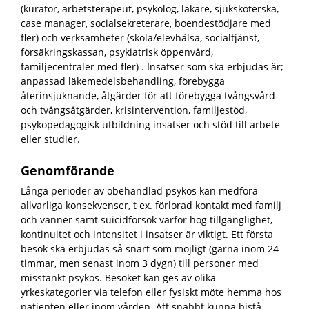
(kurator, arbetsterapeut, psykolog, läkare, sjuksköterska,
case manager, socialsekreterare, boendestödjare med
fler) och verksamheter (skola/elevhälsa, socialtjänst,
försäkringskassan, psykiatrisk öppenvård,
familjecentraler med fler) . Insatser som ska erbjudas är;
anpassad läkemedelsbehandling, förebygga
återinsjuknande, åtgärder för att förebygga tvångsvård-
och tvångsåtgärder, krisintervention, familjestöd,
psykopedagogisk utbildning insatser och stöd till arbete
eller studier.
Genomförande
Långa perioder av obehandlad psykos kan medföra
allvarliga konsekvenser, t ex. förlorad kontakt med familj
och vänner samt suicidförsök varför hög tillgänglighet,
kontinuitet och intensitet i insatser är viktigt. Ett första
besök ska erbjudas så snart som möjligt (gärna inom 24
timmar, men senast inom 3 dygn) till personer med
misstänkt psykos. Besöket kan ges av olika
yrkeskategorier via telefon eller fysiskt möte hemma hos
patienten eller inom vården. Att snabbt kunna bistå