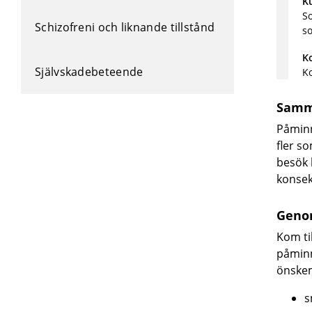
K
So
Schizofreni och liknande tillstånd
so
K
Självskadebeteende
Ko
Samm
Påminn
fler s
besök 
konsek
Geno
Kom ti
påminn
önske
s