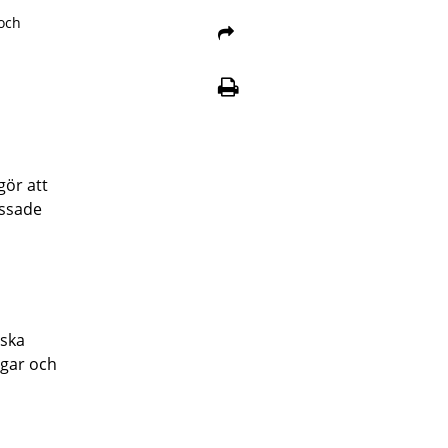
 och
ör att
issade
 ska
ngar och