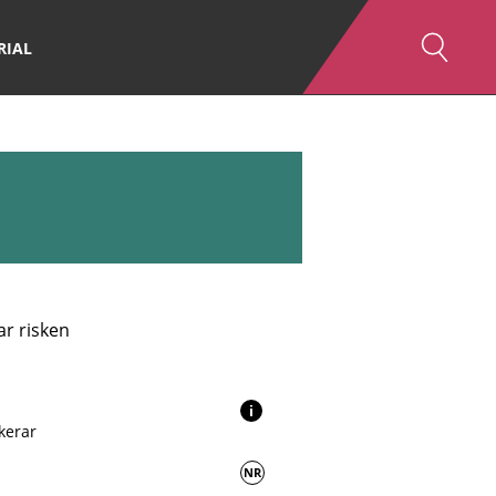
RIAL
ar risken
i
kerar
NR