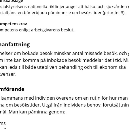
unskapsläge
cialstyrelsens nationella riktlinjer anger att hälso- och sjukvården
cialtjänsten bör erbjuda påminnelse om besökstider (prioritet 3).
ompetenskrav
mpetens enligt arbetsgivarens beslut.
anfattning
elser om bokade besök minskar antal missade besök, och g
om inte kan komma på inbokade besök meddelar det i tid. M
kan leda till både utebliven behandling och till ekonomiska
venser.
mförande
llsammans med individen överens om en rutin för hur man
a om besökstider. Utgå från individens behov, förutsättni
mål. Man kan påminna genom:
ms