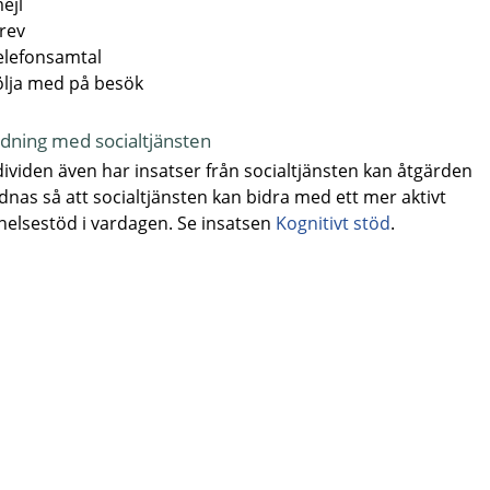
ejl
rev
elefonsamtal
ölja med på besök
ning med socialtjänsten
ividen även har insatser från socialtjänsten kan åtgärden
nas så att socialtjänsten kan bidra med ett mer aktivt
elsestöd i vardagen. Se insatsen
Kognitivt stöd
.