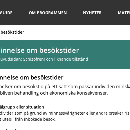
GUIDE
OM PROGRAMMEN
NYHETER
MATE
besökstider
innelse om besökstider
 huvudsidan:
Schizofreni och liknande tillstånd
nnelse om besökstider
elser om besökstid på ett sätt som passar individen minsk
ebliven behandling och ekonomiska konsekvenser.
lgrupp eller situation
divider som på grund av minnessvårigheter eller andra orsaker ris
t utebli från inbokade besök.