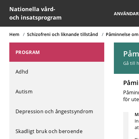
Nationella vård-
ANVÄNDAR
och insatsprogram
Hem
Schizofreni och liknande tillstånd
Påminnelse om 
Påm
PROGRAM
Gå till
Adhd
Påmi
Autism
Påminn
för ut
Depression och ångestsyndrom
Må
In
at
Skadligt bruk och beroende