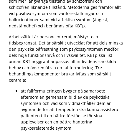
som mer långvariga tillstånd av schizofreni och
schizofreniliknande tillstånd. Metoderna ges framför allt
vid positiva symtom som vanföreställningar och
hallucinationer samt vid affektiva symtom (ångest,
nedstämdhet) och benämns ofta KBTp.
Arbetssättet är
personcentrerat, målstyrt och
tidsbegränsat. Det är särskilt utvecklat för att dels minska
den psykiska påfrestning som psykossymtomen medför,
dels höja funktionsnivå och livskvalitet. KBTp ska likt
annan KBT noggrant anpassas till individens särskilda
behov och önskemål via en fallformulering. Tre
behandlingskomponenter brukar lyftas som särskilt
centrala:
att fallformuleringen bygger på samarbete
eftersom en gemensam bild av de psykotiska
symtomen och vad som vidmakthåller dem är
avgörande för att terapeuten ska kunna assistera
patienten till en bättre förståelse för sina
upplevelser och en bättre hantering
psykosrelaterade symtom