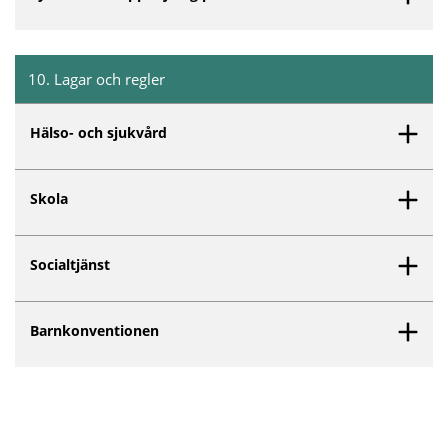
10
.
Lagar och regler
Inget innehåll matchar dina valda filter.
Hälso- och sjukvård
Skola
Socialtjänst
Barnkonventionen