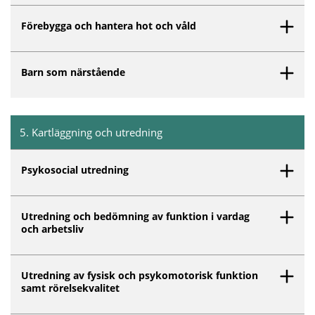
Förebygga och hantera hot och våld
Barn som närstående
5
.
Kartläggning och utredning
Inget innehåll matchar dina valda filter.
Psykosocial utredning
Utredning och bedömning av funktion i vardag
och arbetsliv
Utredning av fysisk och psykomotorisk funktion
samt rörelsekvalitet