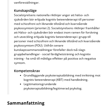
vanföreställningar.
Kunskapsläge
Socialstyrelsens nationella riktlinjer anger att hälso- och
sjukvården bör erbjuda kognitiv beteendeterapi till personer
med schizofreni och liknande tillstånd och kvarstående
psykossymtom (prioritet 2). Socialstyrelsens riktlinjer framhåller
att Hälso- och sjukvården bör endast inom ramen för forskning
och utveckling erbjuda kognitiv beteendeterapi i grupp till
personer med schizofreni och liknande tillstånd och kvarstående
psykossymtom (FOU). Utifrån senare
kunskapssammanställningar förefaller dock två slags
gruppbehandlingar - social färdighetsträning och kognitiv
träning - ha små till måttliga effekter på positiva och negativa
symtom.
Kompetenskrav
Grundläggande psykoterapiutbildning med inriktning mot
kognitiv beteendeterapi (KBT) med handledning.
Legitimationsgrundande
psykoterapiutbildning/legitimerad psykolog.
Sammanfattning