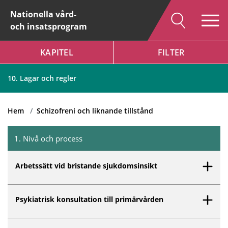
Nationella vård-
och insatsprogram
KAPITEL
FILTER
Hem
Schizofreni och liknande tillstånd
10. Lagar och regler
Hem
Schizofreni och liknande tillstånd
1
.
Nivå och process
Inget innehåll matchar dina valda filter.
Arbetssätt vid bristande sjukdomsinsikt
Psykiatrisk konsultation till primärvården