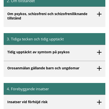
2
.
Om tillståndet
Inget innehåll matchar dina valda filter.
Om psykos, schizofreni och schizofreniliknande
tillstånd
3
.
Tidiga tecken och tidig upptäckt
Inget innehåll matchar dina valda filter.
Tidig upptäckt av symtom på psykos
Orosanmälan gällande barn och ungdomar
4
.
Förebyggande insatser
Inget innehåll matchar dina valda filter.
Insatser vid förhöjd risk