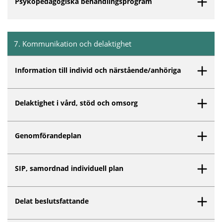
Psykopedagogiska behandlingsprogram
7
.
Kommunikation och delaktighet
Inget innehåll matchar dina valda filter.
Information till individ och närstående/anhöriga
Delaktighet i vård, stöd och omsorg
Genomförandeplan
SIP, samordnad individuell plan
Delat beslutsfattande