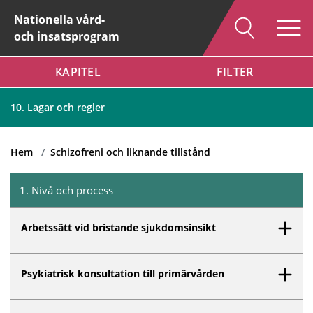
Nationella vård-
och insatsprogram
KAPITEL
FILTER
Hem
Schizofreni och liknande tillstånd
10. Lagar och regler
Hem
Schizofreni och liknande tillstånd
1
.
Nivå och process
Inget innehåll matchar dina valda filter.
Arbetssätt vid bristande sjukdomsinsikt
Psykiatrisk konsultation till primärvården