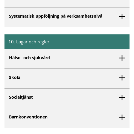
Systematisk uppföljning på verksamhetsnivå
10
.
Lagar och regler
Inget innehåll matchar dina valda filter.
Hälso- och sjukvård
Skola
Socialtjänst
Barnkonventionen