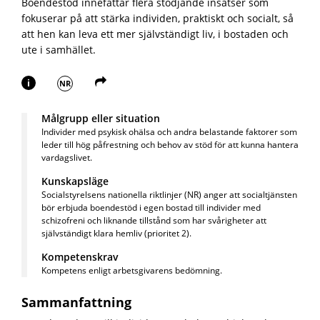
Boendestöd innefattar flera stödjande insatser som
fokuserar på att stärka individen, praktiskt och socialt, så
att hen kan leva ett mer självständigt liv, i bostaden och
ute i samhället.
i
NR
Målgrupp eller situation
Individer med psykisk ohälsa och andra belastande faktorer som
leder till hög påfrestning och behov av stöd för att kunna hantera
vardagslivet.
Kunskapsläge
Socialstyrelsens nationella riktlinjer (NR) anger att s
ocialtjänsten
bör erbjuda boendestöd i egen bostad till individer med
schizofreni och liknande tillstånd som har svårigheter att
självständigt klara hemliv
(p
rioritet 2).
Kompetenskrav
Kompetens enligt arbetsgivarens bedömning.
Sammanfattning