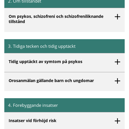
2
.
Om tillståndet
Inget innehåll matchar dina valda filter.
Om psykos, schizofreni och schizofreniliknande
tillstånd
3
.
Tidiga tecken och tidig upptäckt
Inget innehåll matchar dina valda filter.
Tidig upptäckt av symtom på psykos
Orosanmälan gällande barn och ungdomar
4
.
Förebyggande insatser
Inget innehåll matchar dina valda filter.
Insatser vid förhöjd risk