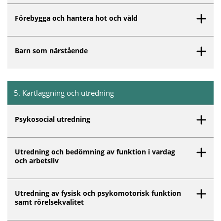
Förebygga och hantera hot och våld
Barn som närstående
5
.
Kartläggning och utredning
Inget innehåll matchar dina valda filter.
Psykosocial utredning
Utredning och bedömning av funktion i vardag
och arbetsliv
Utredning av fysisk och psykomotorisk funktion
samt rörelsekvalitet