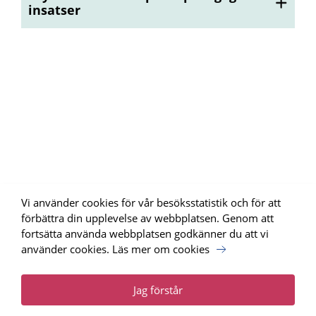
insatser
Vi använder cookies för vår besöksstatistik och för att
förbättra din upplevelse av webbplatsen. Genom att
fortsätta använda webbplatsen godkänner du att vi
använder cookies.
Läs mer om cookies
Uppdrag Psykisk Hälsa, SKR har tagit fram webbplatsen för
Nationellt programområde psykisk hälsa.
Läs mer
Jag förstår