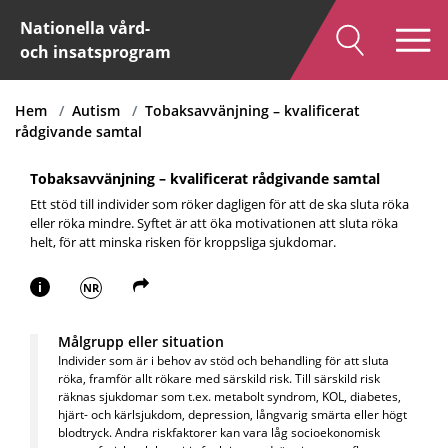
Nationella vård-
och insatsprogram
Hem
Autism
Tobaksavvänjning – kvalificerat
rådgivande samtal
Tobaksavvänjning – kvalificerat rådgivande samtal
Ett stöd till individer som röker dagligen för att de ska sluta röka
eller röka mindre. Syftet är att öka motivationen att sluta röka
helt, för att minska risken för kroppsliga sjukdomar.
i
NR
Målgrupp eller situation
Individer som är i behov av stöd och behandling för att sluta
röka, framför allt rökare med särskild risk. Till särskild risk
räknas sjukdomar som t.ex. metabolt syndrom, KOL, diabetes,
hjärt- och kärlsjukdom, depression, långvarig smärta eller högt
blodtryck. Andra riskfaktorer kan vara låg socioekonomisk