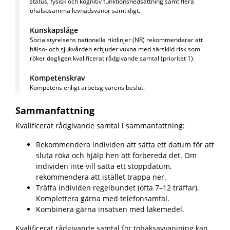
status, fysisk och kognitiv funktionsnedsättning samt flera
ohälsosamma levnadsvanor samtidigt.
Kunskapsläge
Socialstyrelsens nationella riktlinjer (NR) rekommenderar att
hälso- och sjukvården erbjuder vuxna med särskild risk som
röker dagligen kvalificerat rådgivande samtal (prioritet 1).
Kompetenskrav
Kompetens enligt arbetsgivarens beslut.
Sammanfattning
Kvalificerat rådgivande samtal i sammanfattning:
Rekommendera individen att sätta ett datum för att
sluta röka och hjälp hen att förbereda det. Om
individen inte vill sätta ett stoppdatum,
rekommendera att istället trappa ner.
Träffa individen regelbundet (ofta 7–12 träffar).
Komplettera gärna med telefonsamtal.
Kombinera gärna insatsen med läkemedel.
Kvalificerat rådgivande samtal för tobaksavvänjning kan