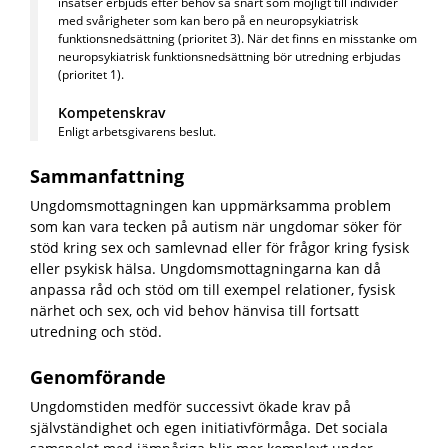
insatser erbjuds efter behov så snart som möjligt till individer
med svårigheter som kan bero på en neuropsykiatrisk
funktionsnedsättning (prioritet 3). När det finns en misstanke om
neuropsykiatrisk funktionsnedsättning bör utredning erbjudas
(prioritet 1).
Kompetenskrav
Enligt arbetsgivarens beslut.
Sammanfattning
Ungdomsmottagningen kan uppmärksamma problem
som kan vara tecken på autism när ungdomar söker för
stöd kring sex och samlevnad eller för frågor kring fysisk
eller psykisk hälsa. Ungdomsmottagningarna kan då
anpassa råd och stöd om till exempel relationer, fysisk
närhet och sex, och vid behov hänvisa till fortsatt
utredning och stöd.
Genomförande
Ungdomstiden medför successivt ökade krav på
självständighet och egen initiativförmåga. Det sociala