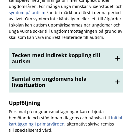
samspelet med jämnåriga blir mer komplext under
ungdomsåren. För många unga minskar vuxenstödet, och
symtom på autism
kan bli märkbara först i denna period
av livet. Om symtom inte känts igen eller lett till åtgärder
i skolan kan autism uppmärksammas när ungdomar och
unga vuxna söker till ungdomsmottagningen på grund av
skäl som kan vara indirekt relaterade till autism.
Tecken med indirekt koppling till
autism
Samtal om ungdomens hela
livssituation
Uppföljning
Personal på ungdomsmottagningar kan erbjuda
bemötande och stöd innan diagnos och hänvisa till
initial
kartläggning i primärvården
, alternativt skriva remiss
till specialiserad vård.