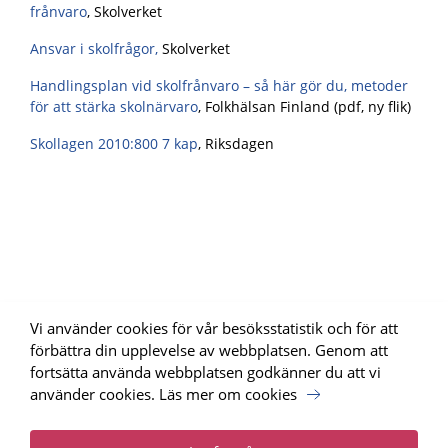
frånvaro
, Skolverket
Ansvar i skolfrågor,
Skolverket
Handlingsplan vid skolfrånvaro – så här gör du, metoder
för att stärka skolnärvaro
, Folkhälsan Finland (pdf, ny flik)
Skollagen 2010:800 7 kap
, Riksdagen
Vi använder cookies för vår besöksstatistik och för att
förbättra din upplevelse av webbplatsen. Genom att
fortsätta använda webbplatsen godkänner du att vi
använder cookies.
Läs mer om cookies
Uppdrag Psykisk Hälsa, SKR har tagit fram webbplatsen för
Nationellt programområde psykisk hälsa.
Läs mer