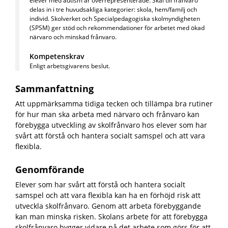
elever med autism är överrepresenterade. Skäl till frånvaro
delas in i tre huvudsakliga kategorier: skola, hem/familj och
individ.
Skolverket och Specialpedagogiska skolmyndigheten
(SPSM) ger stöd och rekommendationer för arbetet med ökad
närvaro och minskad frånvaro.
Kompetenskrav
Enligt arbetsgivarens beslut.
Sammanfattning
Att uppmärksamma tidiga tecken och tillämpa bra rutiner
för hur man ska arbeta med närvaro och frånvaro kan
förebygga utveckling av skolfrånvaro hos elever som har
svårt att förstå och hantera socialt samspel och att vara
flexibla
.
Genomförande
Elever som har svårt att förstå och hantera socialt
samspel och att vara flexibla
kan ha en förhöjd risk att
utveckla skolfrånvaro. Genom att arbeta förebyggande
kan man minska risken. Skolans arbete för att förebygga
skolfrånvaro bygger vidare på det arbete som görs för att