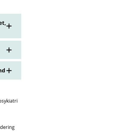
et,
nd
sykiatri
rdering