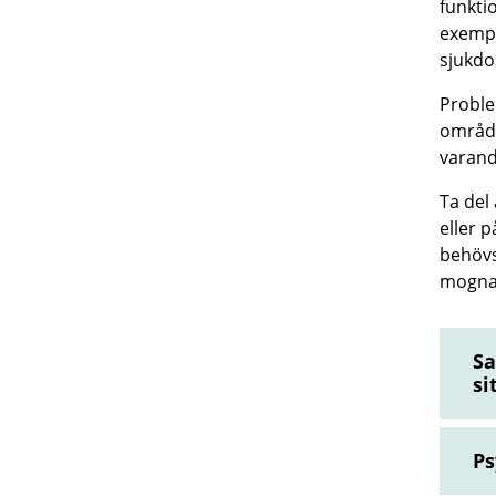
funkti
exempe
sjukdo
Proble
område
varand
Ta del 
eller 
behövs
mogna
Sa
si
Ps