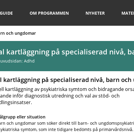
GUIDE
OM PROGRAMMEN
NYHETER
MATE
 barn och ungdomar
ial kartläggning på specialiserad nivå,
 huvudsidan:
Adhd
al kartläggning på specialiserad nivå, barn o
ll kartläggning av psykiatriska symtom och bidragande ors
ande inför diagnostisk utredning och val av stöd- och
lingsinsatser.
lgrupp eller situation
rn och ungdomar som söker direkt till barn- och ungdomspsykiatri
ykiatriska symtom, som inte tidigare bedömts på primärvårdsnivå.