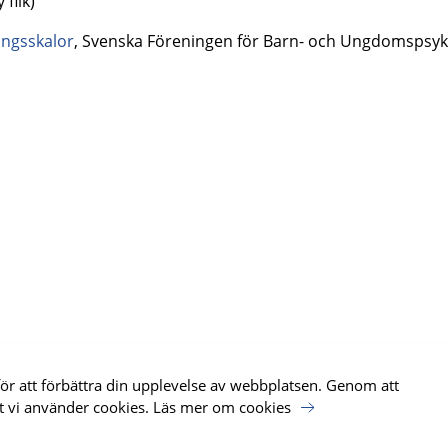
 flik)
ingsskalor
, Svenska Föreningen för Barn- och Ungdomspsyki
för att förbättra din upplevelse av webbplatsen. Genom att
k Hälsa, SKR har tagit fram webbplatsen för Nationellt
t vi använder cookies.
Läs mer om cookies
 psykisk hälsa.
Läs mer