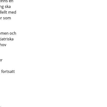
finns en
ng ska
llellt med
ser som
domen och
iatriska
ehov
er
 fortsatt