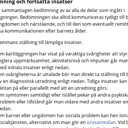
ning och fortsatta insatser
 sammantagen bedömning av av alla de delar som ingått i
ggningen. Bedömningen ska alltid kommuniceras tydligt till 
ungdomen och närstående, och till den som eventuellt remitt
a kommunikationen efter barnets ålder.
sammans ställning till lämpliga insatser.
m kartläggningen har visat på varaktiga svårigheter att sty
eglera uppmärksamhet, aktivitetsnivå och impulser går man
ed initiala insatser enligt nedan.
m svårigheterna är uttalade bör man direkt ta ställning till
v en diagnostisk utredning enligt nedan. Tidiga insatser kan 
äntan på eller parallellt med att en utredning görs.
m symtomen samtidigt eller istället pekar på andra psykisk
roblem eller tillstånd går man vidare med andra insatser en
edan.
m barnet eller ungdomen har sociala problem kan hen lotsas
ocialtjänsten, alternativt om man gör en
orosanmälan
. Vid