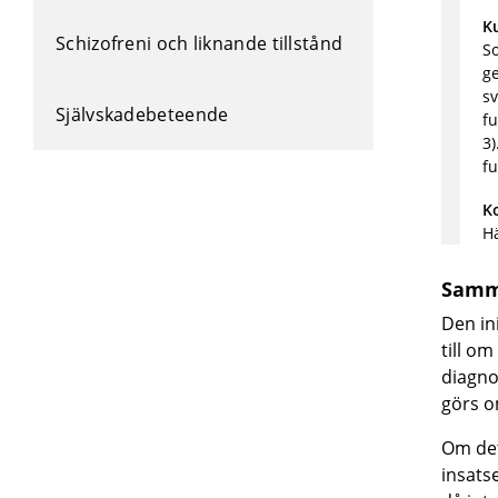
K
Schizofreni och liknande tillstånd
So
ge
sv
Självskadebeteende
fu
3)
fu
K
Hä
Samm
Den in
till o
diagno
görs o
Om det
insatse