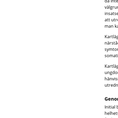
då int
välgru
insats
att ut
man ka
Kartlä
närstå
symtom
somati
Kartläg
ungdom
hänvis
utredn
Geno
Initia
helhet