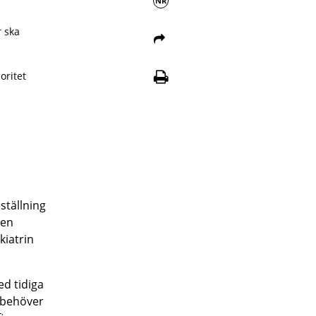
NR
r ska
oritet
ställning
 en
kiatrin
ed tidiga
h behöver