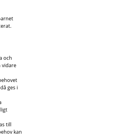
barnet
erat.
ra och
 vidare
 behovet
då ges i
a
ligt
 till
 behov kan