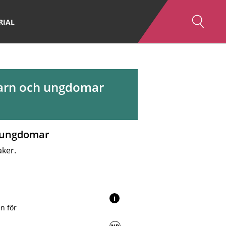
RIAL
 barn och ungdomar
ch ungdomar
aker.
i
n för