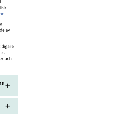
l
tisk
ion
.
ra
de av
tidigare
nst
er och
ns