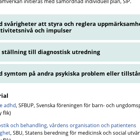
amverkan initieras med samordnad individuell plan, SIP.
d svårigheter att styra och reglera uppmärksamh
tivitetsnivå och impulser
 ställning till diagnostisk utredning
d symtom på andra psykiska problem eller tillstå
ial
je adhd
, SFBUP, Svenska föreningen för barn- och ungdomsp
 flik)
stik och behandling, vårdens organisation och patientens
ighet
, SBU, Statens beredning för medicinsk och social utvä