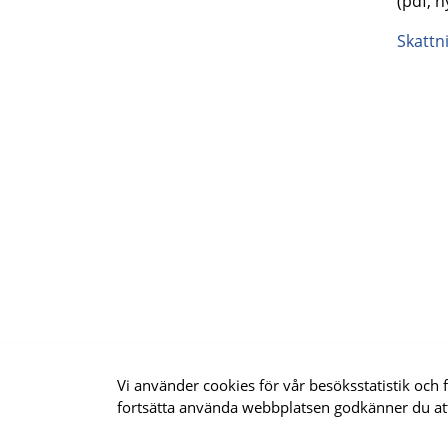
(pdf, ny
Skattn
Vi använder cookies för vår besöksstatistik och 
Uppdrag Psykis
fortsätta använda webbplatsen godkänner du at
programområde