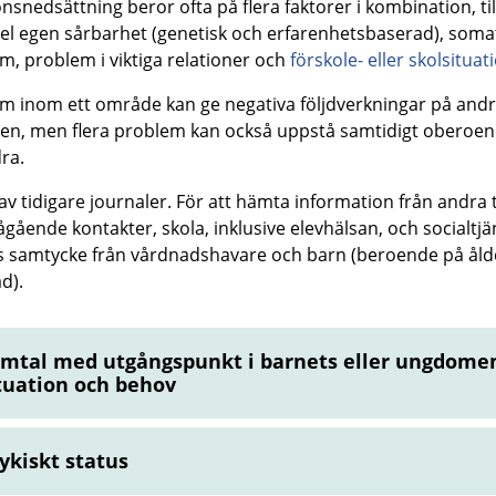
onsnedsättning beror ofta på flera faktorer i kombination, til
l egen sårbarhet (genetisk och erfarenhetsbaserad), soma
m, problem i viktiga relationer och
förskole- eller skolsituat
m inom ett område kan ge negativa följdverkningar på and
n, men flera problem kan också uppstå samtidigt oberoen
ra.
av tidigare journaler.
För att hämta information från andra 
pågående kontakter, skola, inklusive elevhälsan, och socialtjä
 samtycke från vårdnadshavare och barn (beroende på åld
d).
mtal med utgångspunkt i barnets eller ungdome
tuation och behov
ykiskt status