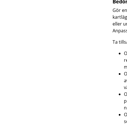
Bedöm
Gör en
kartlä
eller 
Anpass
Ta till
O
r
m
O
a
v
O
p
n
O
s