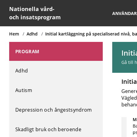
Nationella vård-
ANVÄNDAR
och insatsprogram
Hem
Adhd
Initial kartläggning på specialiserad nivå,
Init
PROGRAM
Gå till
Adhd
Initi
Autism
Genere
Vägled
behand
Depression och ångestsyndrom
Må
Ba
Skadligt bruk och beroende
ps