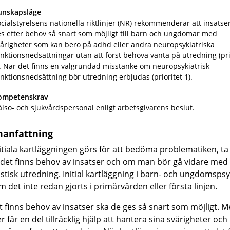
unskapsläge
cialstyrelsens nationella riktlinjer (NR) rekommenderar att insatse
s efter behov så snart som möjligt till barn och ungdomar med
årigheter som kan bero på adhd eller andra neuropsykiatriska
nktionsnedsättningar utan att först behöva vänta på utredning (pri
. När det finns en välgrundad misstanke om neuropsykiatrisk
nktionsnedsättning bör utredning erbjudas (prioritet 1).
ompetenskrav
lso- och sjukvårdspersonal enligt arbetsgivarens beslut.
anfattning
itiala kartläggningen görs för att bedöma problematiken, ta 
m det finns behov av insatser och om man bör gå vidare med
stisk utredning. Initial kartläggning i barn- och ungdomspsy
m det inte redan gjorts i primärvården eller första linjen.
 finns behov av insatser ska de ges så snart som möjligt. M
r får en del tillräcklig hjälp att hantera sina svårigheter oc