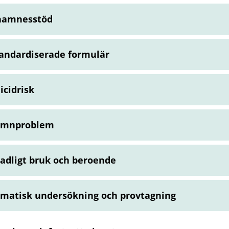
namnesstöd
andardiserade formulär
icidrisk
ömnproblem
adligt bruk och beroende
matisk undersökning och provtagning