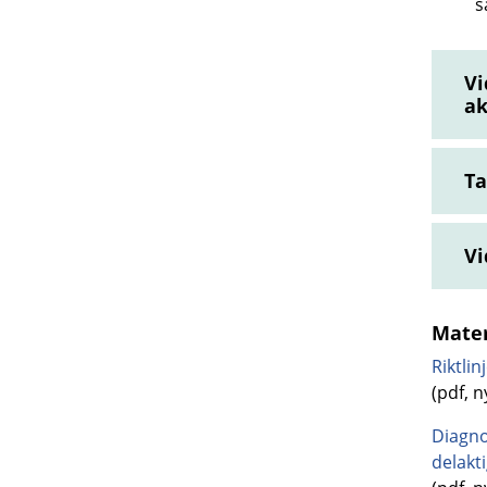
s
Vi
ak
Ta
Vi
Mater
Riktlin
(pdf, ny
Diagno
delakt