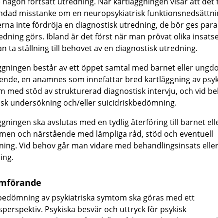
e någon fortsatt utredning. När kartläggningen visar att det 
ndad misstanke om en neuropsykiatrisk funktionsnedsättni
erna inte fördröja en diagnostisk utredning, de bör ges para
redning görs. Ibland är det först när man prövat olika insat
n ta ställning till behovet av en diagnostisk utredning.
ggningen består av ett öppet samtal med barnet eller ung
ende, en anamnes som innefattar bred kartläggning av psyk
 med stöd av strukturerad diagnostisk intervju, och vid b
sk undersökning och/eller suicidriskbedömning.
gningen ska avslutas med en tydlig återföring till barnet ell
en och närstående med lämpliga råd, stöd och eventuell
ning. Vid behov går man vidare med behandlingsinsats eller
ing.
mförande
l bedömning av psykiatriska symtom ska göras med ett
sperspektiv. Psykiska besvär och uttryck för psykisk