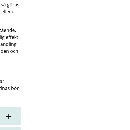
kså göras
eller i
stående.
ig effekt
handling
iden och
ar
rdnas bör