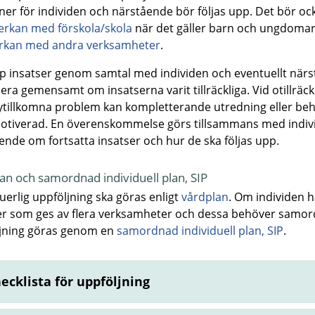
oner för individen och närstående bör följas upp. Det bör oc
rkan med förskola/skola
när det gäller barn och ungdomar 
rkan med andra verksamheter
.
pp insatser genom samtal med individen och eventuellt när
era gemensamt om insatserna varit tillräckliga. Vid otillräckl
nytillkomna problem kan kompletterande utredning eller be
otiverad. En överenskommelse görs tillsammans med indiv
ende om fortsatta insatser och hur de ska följas upp.
an och samordnad individuell plan, SIP
uerlig uppföljning ska göras enligt
vårdplan
. Om individen h
er som ges av flera verksamheter och dessa behöver samo
jning göras genom en
samordnad individuell plan, SIP
.
ecklista för uppföljning