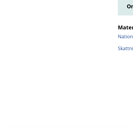
Om
Mater
Nation
Skattn