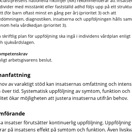
cialstyrelsens nationella riktlinjer (NR) rekommenderar att insatser
divider med misstänkt eller fastställd adhd följs upp på ett struktu
tt (för barn oftast minst en gång per år) (prioritet 3) och att
edömningen, diagnostiken, insatserna och uppföljningen hålls sa
nom hela vårdkedjan (prioritet 3).
 skriftlig plan för uppföljning ska ingå i individens vårdplan enligt
h sjukvårdslagen.
ompetenskrav
ligt arbetsgivarens beslut.
anfattning
hov av varaktigt stöd kan insatsernas omfattning och intens
a över tid. Systematisk uppföljning av symtom, funktion och
alitet ökar möjligheten att justera insatserna utifrån behov.
mförande
sa insatser förutsätter kontinuerlig uppföljning. Uppföljning
rar på insatsens effekt på symtom och funktion. Även livskva