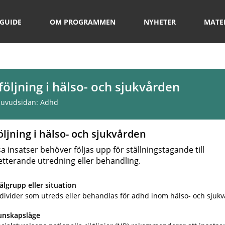
GUIDE
OM PROGRAMMEN
NYHETER
MATE
öljning i hälso- och sjukvården
 huvudsidan:
Adhd
ljning i hälso- och sjukvården
a insatser behöver följas upp för ställningstagande till
tterande utredning eller behandling.
lgrupp eller situation
divider som utreds eller behandlas för adhd inom hälso- och sjukv
unskapsläge