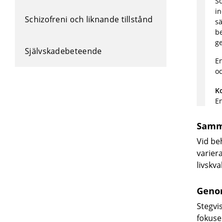
So
in
Schizofreni och liknande tillstånd
sä
b
ge
Självskadebeteende
En
oc
K
En
Samm
Vid be
varier
livskv
Geno
Stegvi
fokuse