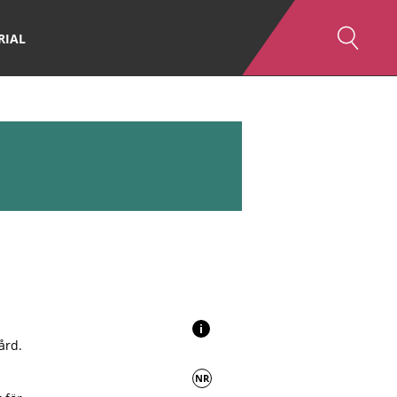
RIAL
i
ård.
NR