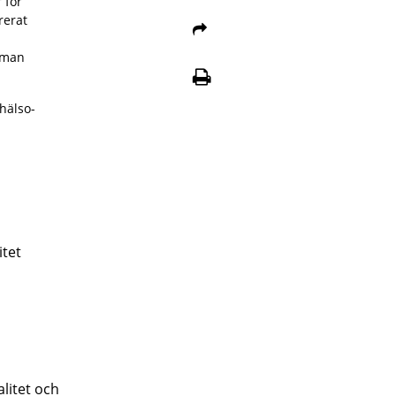
 för
rerat
mman
 hälso-
itet
litet och