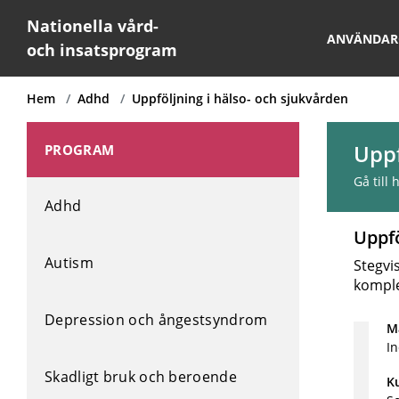
Nationella vård-
ANVÄNDAR
och insatsprogram
Hem
Adhd
Uppföljning i hälso- och sjukvården
Uppf
PROGRAM
Gå till
Adhd
Uppfö
Autism
Stegvis
komple
Depression och ångestsyndrom
Må
In
Skadligt bruk och beroende
K