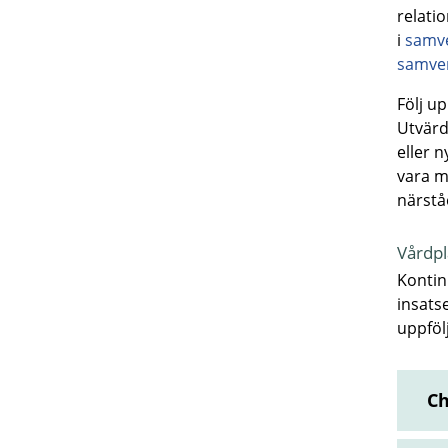
relati
i
samve
samve
Följ u
Utvärd
eller 
vara m
närstå
Vårdpl
Kontin
insats
uppföl
Ch