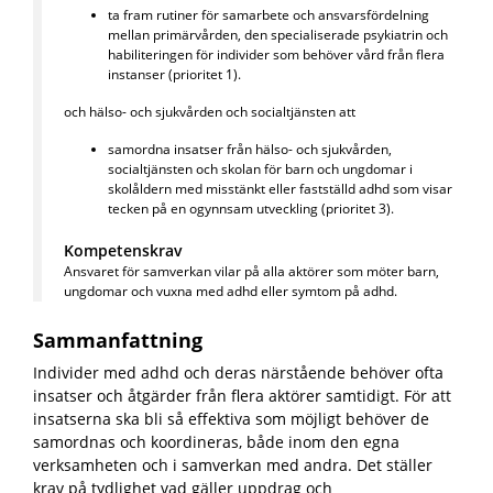
ta fram rutiner för samarbete och ansvarsfördelning
mellan primärvården, den specialiserade psykiatrin och
habiliteringen för individer som behöver vård från flera
instanser (prioritet 1).
och hälso- och sjukvården och socialtjänsten att
samordna insatser från hälso- och sjukvården,
socialtjänsten och skolan för barn och ungdomar i
skolåldern med misstänkt eller fastställd adhd som visar
tecken på en ogynnsam utveckling (prioritet 3).
Kompetenskrav
Ansvaret för samverkan vilar på alla aktörer som möter barn,
ungdomar och vuxna med adhd eller symtom på adhd.
Sammanfattning
Individer med adhd och deras närstående behöver ofta
insatser och åtgärder från flera aktörer samtidigt. För att
insatserna ska bli så effektiva som möjligt behöver de
samordnas och koordineras, både inom den egna
verksamheten och i samverkan med andra. Det ställer
krav på tydlighet vad gäller uppdrag och