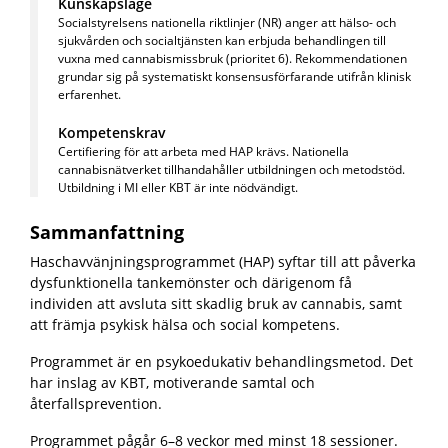
Kunskapsläge
Socialstyrelsens nationella riktlinjer (NR) anger att hälso- och
sjukvården och socialtjänsten kan erbjuda behandlingen till
vuxna med cannabismissbruk (prioritet 6). Rekommendationen
grundar sig på systematiskt konsensusförfarande utifrån klinisk
erfarenhet.
Kompetenskrav
Certifiering för att arbeta med HAP krävs. Nationella
cannabisnätverket tillhandahåller utbildningen och metodstöd.
Utbildning i MI eller KBT är inte nödvändigt.
Sammanfattning
Haschavvänjningsprogrammet (HAP) syftar till att påverka
dysfunktionella tankemönster och därigenom få
individen att avsluta sitt skadlig bruk av cannabis, samt
att främja psykisk hälsa och social kompetens.
Programmet är en psykoedukativ behandlingsmetod. Det
har inslag av KBT, motiverande samtal och
återfallsprevention.
Programmet pågår 6–8 veckor med minst 18 sessioner.