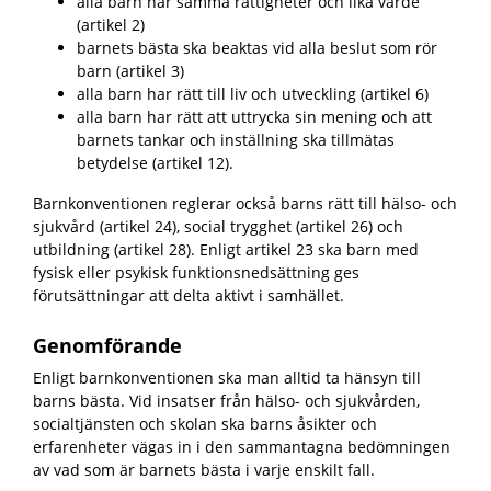
alla barn har samma rättigheter och lika värde
(artikel 2)
barnets bästa ska beaktas vid alla beslut som rör
barn (artikel 3)
alla barn har rätt till liv och utveckling (artikel 6)
alla barn har rätt att uttrycka sin mening och att
barnets tankar och inställning ska tillmätas
betydelse (artikel 12).
Barnkonventionen reglerar också barns rätt till hälso- och
sjukvård (artikel 24), social trygghet (artikel 26) och
utbildning (artikel 28). Enligt artikel 23 ska barn med
fysisk eller psykisk funktionsnedsättning ges
förutsättningar att delta aktivt i samhället.
Genomförande
Enligt barnkonventionen ska man alltid ta hänsyn till
barns bästa. Vid insatser från hälso- och sjukvården,
socialtjänsten och skolan ska barns åsikter och
erfarenheter vägas in i den sammantagna bedömningen
av vad som är barnets bästa i varje enskilt fall.