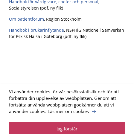
Handbok för vårdgivare, chefer och personal
,
Socialstyrelsen (pdf, ny flik)
Om patientforum
, Region Stockholm
Handbok i brukarinflytande
, NSPHiG Nationell Samverkan
för Pskisk Hälsa i Göteborg (pdf, ny flik)
Vi använder cookies för vår besöksstatistik och för att
förbättra din upplevelse av webbplatsen. Genom att
fortsätta använda webbplatsen godkänner du att vi
använder cookies.
Läs mer om cookies
Uppdrag Psykisk Hälsa, SKR har tagit fram webbplatsen för
Nationellt programområde psykisk hälsa.
Läs mer
Jag förstår