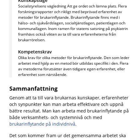
Kunskapsläge
Socialstyrelsens vägledning Att ge ordet och lämna plats. Flera
forskningsrapporter och rikligt med beprövad erfarenhet av
metoder för brukarinflytande. Brukarinflytande finns med i
hälso- och sjukvårdslagen, socialtjänstlagen, patientlagen och
kommunallagen. Inom ramen för statens satsning på psykiatrin
framhävs också vikten av ta till vara erfarenheterna från
brukarrörelsen.
Kompetenskrav
Olika krav för olika metoder för brukarinflytande. Den som leder
arbetet med hjälp av en metod bör utbildas specifikt i den. Flera
av metoderna förutsätter även tidigare egen erfarenhet, eller
erfarenhet som närstående.
Sammanfattning
Genom att ta till vara brukarnas kunskaper, erfarenheter
och synpunkter kan man arbeta effektivare och uppnå
bättre resultat. Man kan arbeta med brukarinflytande på
både verksamhets- och systemnivå och med
brukarinflytande på individnivå
.
Det som kommer fram ur det gemensamma arbetet ska