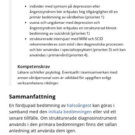
individer med symtom på depression eller
ångestsyndrom bör erbjudas hög tillgänglighet till en
primär bedömning av vårdbehov (prioritet 1)
vuxna och ungdomar med depression och
ångestsyndrom bör erbjudas en strukturerad klinisk
bedömning av suicidrisk (prioritet 1)
strukturerade intervjuer med MINI och SCID
rekommenderas som stöd i den diagnostiska processen
och bör användas i specialistpsykiatri (prioritet 3) och kan
användas i primärvård (prioritet 4).
Kompetenskrav
Läkare och/eller psykolog. Eventuellt i teamsamverkan med
annan vårdpersonal som är utbildad för uppgiften enligt
verksamhetens riktlinjer.
Sammanfattning
En fördjupad bedömning av
hälsoångest
kan göras i
samband med den
initiala
bedömningen
eller
vid ett
senare tillfälle.
Om strukturerade diagnosinstrument
används i den primära bedömningen finns det sällan
anledning att använda dem igen.