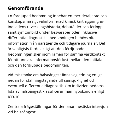
Genomförande
En fördjupad bedömning innebär en mer detaljerad och
kunskapsmässigt välinformerad klinisk kartläggning av
individens utvecklingshistoria, debutålder och förlopp
samt symtombild under besvärsperioder, inklusive
differentialdiagnostik.
I bedömningen behövs ofta
information från närstående och tidigare journaler. Det
är vanligtvis fördelaktigt att den fördjupade
bedömningen sker inom ramen för samma vårdkontakt
för att undvika informationsförlust mellan den initiala
och den fördjupade bedömningen.
Vid misstanke om hälsoångest finns vägledning enligt
nedan
för ställningstagande till samsjuklighet och
eventuell differentialdiagnostik. Om individen bedöms
lida av hälsoångest klassificerar man hypokondri enligt
ICD-10.
Centrala frågeställningar för den anamnestiska intervjun
vid hälsoångest: