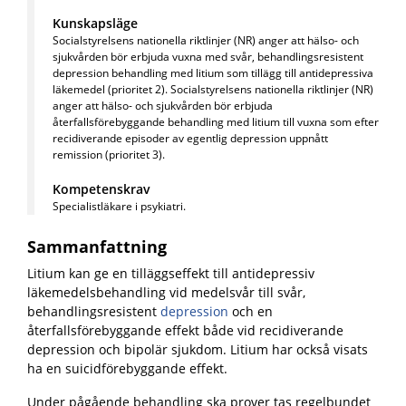
Kunskapsläge
Socialstyrelsens nationella riktlinjer (NR) anger att hälso- och
sjukvården bör erbjuda vuxna med svår, behandlingsresistent
depression behandling med litium som tillägg till antidepressiva
läkemedel (prioritet 2). Socialstyrelsens nationella riktlinjer (NR)
anger att hälso- och sjukvården bör erbjuda
återfallsförebyggande behandling med litium till vuxna som efter
recidiverande episoder av egentlig depression uppnått
remission (prioritet 3).
Kompetenskrav
Specialistläkare i psykiatri.
Sammanfattning
Litium kan ge en tilläggseffekt till antidepressiv
läkemedelsbehandling vid medelsvår till svår,
behandlingsresistent
depression
och en
återfallsförebyggande effekt både vid recidiverande
depression och bipolär sjukdom. Litium har också visats
ha en suicidförebyggande effekt.
Under pågående behandling ska prover tas regelbundet