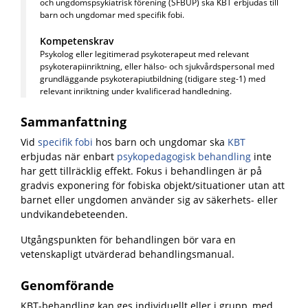
och ungdomspsykiatrisk förening (SFBUP) ska KBT erbjudas till
barn och ungdomar med specifik fobi.
Kompetenskrav
Psykolog eller legitimerad psykoterapeut med relevant
psykoterapiinriktning, eller hälso- och sjukvårdspersonal med
grundläggande psykoterapiutbildning (tidigare steg-1) med
relevant inriktning under kvalificerad handledning.
Sammanfattning
Vid
specifik fobi
hos barn och ungdomar ska
KBT
erbjudas när enbart
psykopedagogisk behandling
inte
har gett tillräcklig effekt.
Fokus i behandlingen är på
gradvis exponering för fobiska objekt/situationer utan att
barnet eller ungdomen använder sig av säkerhets- eller
undvikandebeteenden.
Utgångspunkten för behandlingen bör vara en
vetenskapligt utvärderad behandlingsmanual.
Genomförande
KBT-behandling kan ges individuellt eller i grupp, med