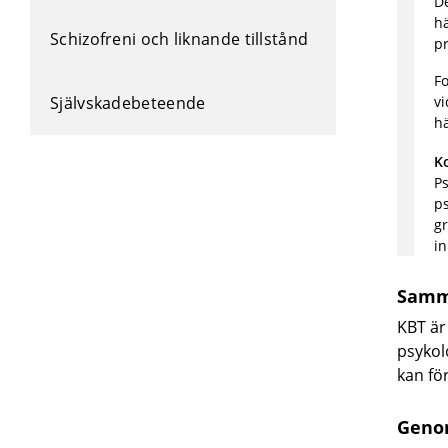
De
h
Schizofreni och liknande tillstånd
pr
Fo
Självskadebeteende
vi
h
K
Ps
ps
gr
in
Samm
KBT är
psykol
kan fö
Geno