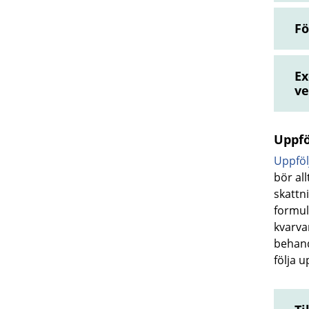
Fö
Ex
ve
Uppfö
Uppföl
bör al
skattni
formul
kvarva
behand
följa 