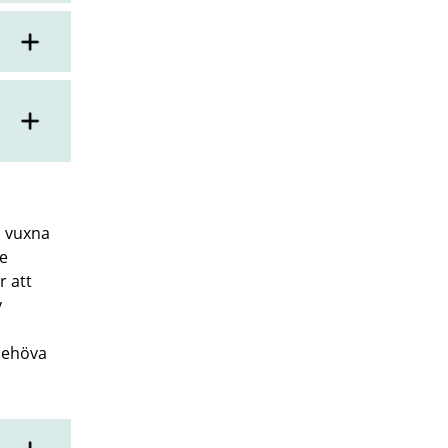
 vuxna
de
r att
v
 behöva