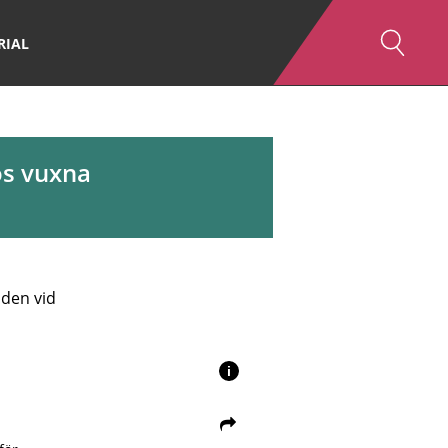
RIAL
os vuxna
a
den vid
i