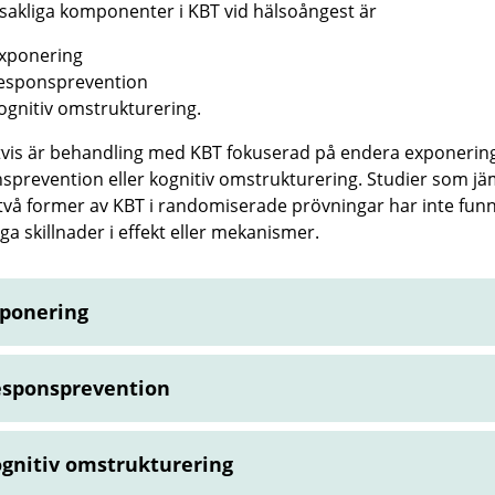
akliga komponenter i KBT vid hälsoångest är
xponering
esponsprevention
ognitiv omstrukturering.
tvis är behandling med KBT fokuserad på endera exponerin
sprevention eller kognitiv omstrukturering. Studier som jä
två former av KBT i randomiserade prövningar har inte funn
ga skillnader i effekt eller mekanismer.
ponering
sponsprevention
gnitiv omstrukturering