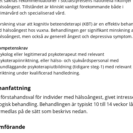
t saknas rekommendationer i Socialstyrelsens nationella riktlinjer 
älsoångest.
Tillståndet är kliniskt vanligt förekommande både i
imärvård och specialiserad vård.
rskning visar att kognitiv beteendeterapi (KBT) är en effektiv beha
d hälsoångest hos vuxna. Behandlingen ger signifikant minskning 
älsoångest, men också av generell ångest och depressiva symptom.
ompetenskrav
ykolog eller legitimerad psykoterapeut med relevant
ykoterapiinriktning, eller hälso- och sjukvårdspersonal med
undläggande psykoterapiutbildning (tidigare steg-1) med relevant
riktning under kvalificerad handledning.
anfattning
 förstahandsval för individer med hälsoångest, givet intress
ogisk behandling. Behandlingen är typiskt 10 till 14 veckor l
rmedlas på de sätt som beskrivs nedan.
mförande