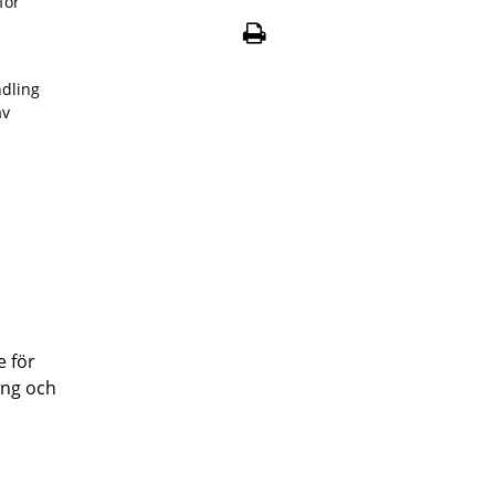
för
ndling
av
e för
ång och