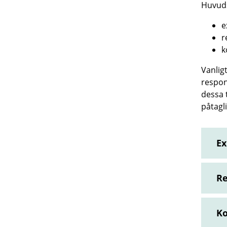
Huvuds
e
r
k
Vanlig
respon
dessa 
påtagli
Ex
Re
Ko