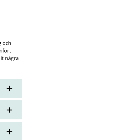
g och
mfört
it några