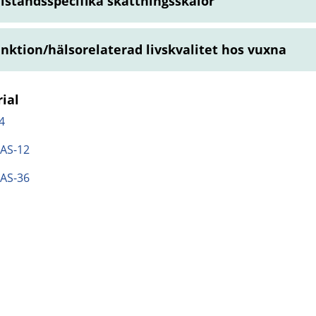
llståndsspecifika skattningsskalor
nktion/hälsorelaterad livskvalitet hos vuxna
ial
4
AS-12
AS-36