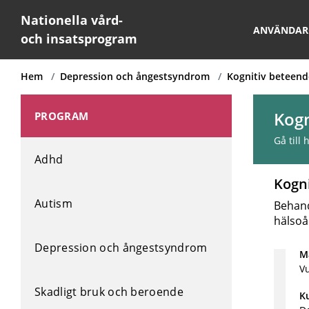
Nationella vård-
ANVÄNDAR
och insatsprogram
Hem
Depression och ångestsyndrom
Kognitiv beteend
Kogn
PROGRAM
Gå till
Adhd
Kogn
Autism
Behand
hälsoå
Depression och ångestsyndrom
Må
V
Skadligt bruk och beroende
K