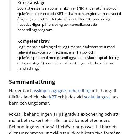
Kunskapsläge
Socialstyrelsens nationella riktlinjer (NR) anger att hälso- och
sjukvården bör erbjuda KBT till barn och ungdomar med social
ångest (prioritet 3). Det starka stödet för KBT stödjer sig
huvudsakligen på forskning av manualbaserade
behandlingsprogram.
Kompetenskrav
Legitimerad psykolog eller legitimerad psykoterapeut med
relevant psykoterapiinriktning, eller hälso- och
sjukvårdspersonal med grundläggande psykoterapiutbildning
(tidigare steg-1) med relevant inriktning under kvalificerad
handledning.
Sammanfattning
När enbart
psykopedagogisk behandling
inte har gett
tillräcklig effekt ska
KBT
erbjudas vid
social ångest
hos
barn och ungdomar.
Fokus i behandlingen är på gradvis exponering och att
motarbeta säkerhets- eller undvikandebeteenden.
Behandlingens innehåll behöver anpassas till barnets
eller ungdomens utvecklingsnivå och kognitiva förmåga.