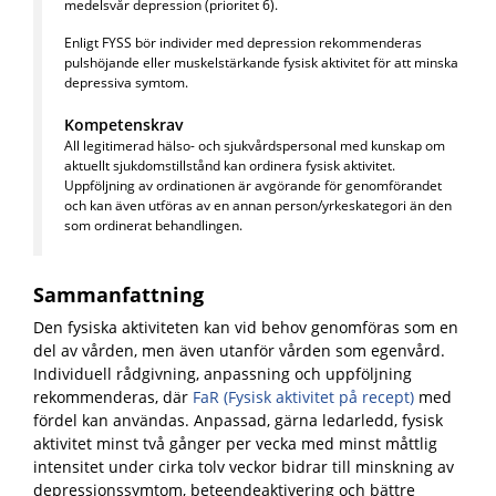
medelsvår depression (prioritet 6).
Enligt FYSS bör individer med depression rekommenderas
pulshöjande eller muskelstärkande fysisk aktivitet för att minska
depressiva symtom.
Kompetenskrav
All legitimerad hälso- och sjukvårdspersonal med kunskap om
aktuellt sjukdomstillstånd kan ordinera fysisk aktivitet.
Uppföljning av ordinationen är avgörande för genomförandet
och kan även utföras av en annan person/yrkeskategori än den
som ordinerat behandlingen.
Sammanfattning
Den fysiska aktiviteten kan vid behov genomföras som en
del av vården, men även utanför vården som egenvård.
Individuell rådgivning, anpassning och uppföljning
rekommenderas, där
FaR (Fysisk aktivitet på recept)
med
fördel kan användas. Anpassad, gärna ledarledd, fysisk
aktivitet minst två gånger per vecka med minst måttlig
intensitet under cirka tolv veckor bidrar till minskning av
depressionssymtom, beteendeaktivering och bättre