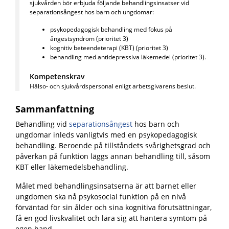
sjukvården bör erbjuda följande behandlingsinsatser vid
separationsångest hos barn och ungdomar:
psykopedagogisk behandling med fokus på
ångestsyndrom (prioritet 3)
kognitiv beteendeterapi (KBT) (prioritet 3)
behandling med antidepressiva läkemedel (prioritet 3).
Kompetenskrav
Hälso- och sjukvårdspersonal enligt arbetsgivarens beslut.
Sammanfattning
Behandling vid
separationsångest
hos barn och
ungdomar inleds vanligtvis med en
psykopedagogisk
behandling
.
B
eroende på tillståndets svårighetsgrad och
påverkan på funktion läggs annan behandling till, såsom
KBT
eller
läkemedelsbehandling
.
Målet med behandlingsinsatserna är att barnet eller
ungdomen ska nå psykosocial funktion på en nivå
förväntad för sin ålder och sina kognitiva förutsättningar,
få en god livskvalitet och lära sig att hantera symtom på
egen hand.