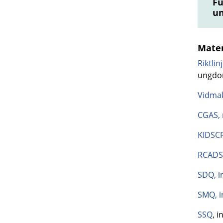
Fu
u
Mater
Riktli
ungdom
Vidmak
CGAS, 
KIDSCR
RCADS,
SDQ, i
SMQ, i
SSQ
, 