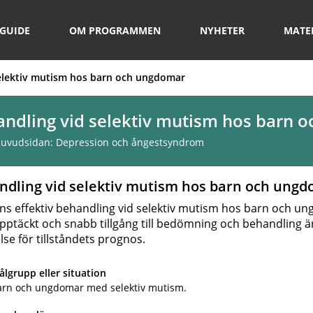
GUIDE
OM PROGRAMMEN
NYHETER
MATE
elektiv mutism hos barn och ungdomar
ndling vid selektiv mutism hos barn 
 huvudsidan:
Depression och ångestsyndrom
ndling vid selektiv mutism hos barn och ung
nns effektiv behandling vid selektiv mutism hos barn och u
upptäckt och snabb tillgång till bedömning och behandling ä
lse för tillståndets prognos.
lgrupp eller situation
arn och ungdomar med selektiv mutism.