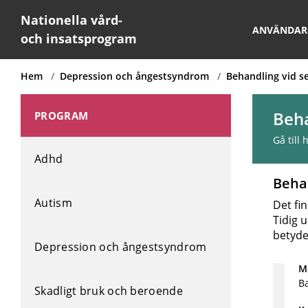
Nationella vård-
ANVÄNDAR
och insatsprogram
Hem
Depression och ångestsyndrom
Behandling vid s
Beha
PROGRAM
Gå till
Adhd
Beha
Autism
Det fi
Tidig 
betyde
Depression och ångestsyndrom
Må
B
Skadligt bruk och beroende