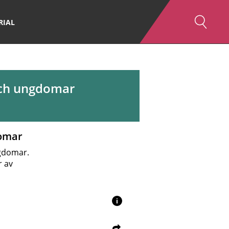
RIAL
och ungdomar
domar
ngdomar.
r av
i