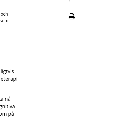
 och
åsom
igtvis
deterapi
ka nå
gnitiva
mtom på