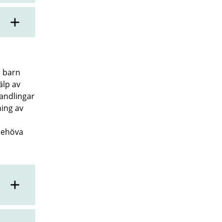
 barn
älp av
handlingar
ing av
 behöva