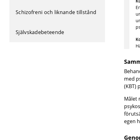
K
En
Schizofreni och liknande tillstånd
u
u
p
Självskadebeteende
K
Hä
Samm
Behand
med
p
(
KBT)
Målet 
psykos
föruts
egen h
Geno