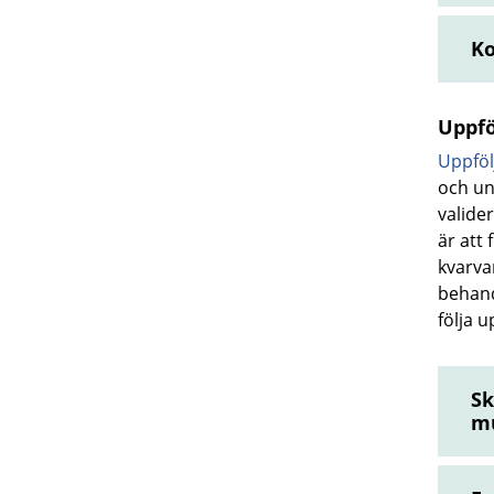
Ko
Uppfö
Uppföl
och un
valide
är att
kvarva
behand
följa 
Sk
mu