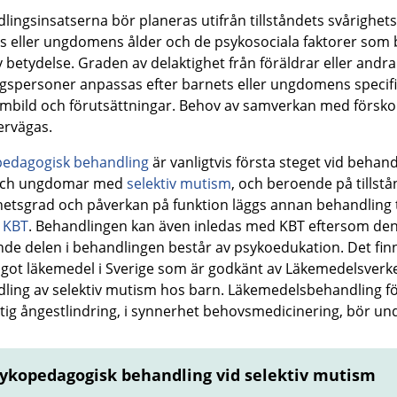
lingsinsatserna bör planeras utifrån tillståndets svårighet
s eller ungdomens ålder och de psykosociala faktorer so
v betydelse. Graden av delaktighet från föräldrar eller andra
spersoner anpassas efter barnets eller ungdomens
specif
mbild och förutsättningar
. Behov av samverkan med försko
ervägas.
edagogisk behandling
är vanligtvis första steget vid behand
och ungdomar med
selektiv mutis
m
,
och
beroende på tillstå
hetsgrad och påverkan på funktion läggs annan behandling t
m
KBT
. Behandlingen kan även inledas med KBT eftersom de
nde delen i behandlingen består av psykoedukation.
Det fin
ågot läkemedel i Sverige som är godkänt av Läkemedelsverke
ling av selektiv mutism hos barn.
Läkemedelsbehandling f
ktig ångestlindring, i synnerhet behovsmedicinering, bör und
ykopedagogisk behandling vid selektiv mutism