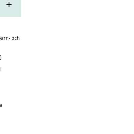
barn- och
)
ri
a