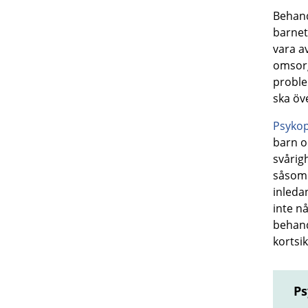
Behand
barnet
vara a
omsorg
proble
ska öv
Psykop
barn 
svårig
såso
inleda
inte n
behand
kortsi
Ps