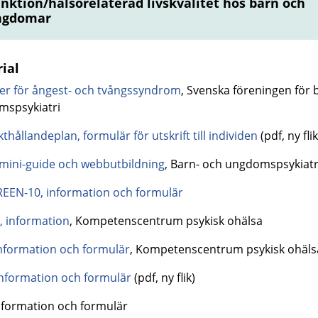
nktion/hälsorelaterad livskvalitet hos barn och
ngdomar
ial
njer för ångest- och tvångssyndrom
, Svenska föreningen för 
spsykiatri
thållandeplan, formulär för utskrift till individen
(pdf, ny flik
mini-guide och webbutbildning
, Barn- och ungdomspsykiat
EEN-10, information och formulär
 information
, Kompetenscentrum psykisk ohälsa
nformation och formulär
, Kompetenscentrum psykisk ohäls
nformation och formulär
(pdf, ny flik)
information och formulär