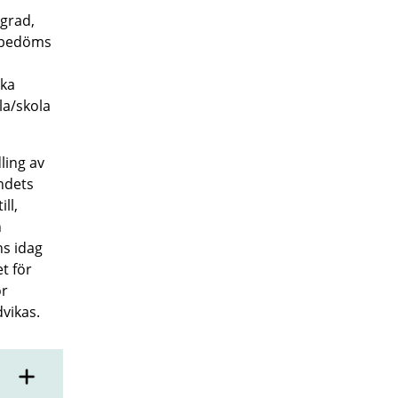
sgrad,
m bedöms
ika
la/skola
ling av
ndets
il
l,
n
ns idag
t f
ör
ör
vikas.