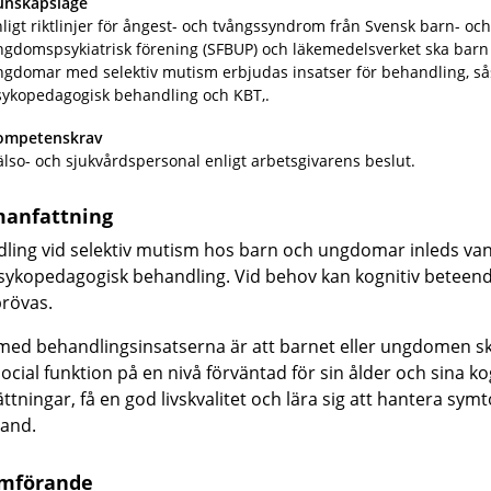
unskapsläge
ligt riktlinjer för ångest- och tvångssyndrom från Svensk barn- och
ngdomspsykiatrisk förening (SFBUP) och läkemedelsverket ska barn
ngdomar med selektiv mutism erbjudas insatser för behandling, s
sykopedagogisk behandling och KBT,.
ompetenskrav
lso- och sjukvårdspersonal enligt arbetsgivarens beslut.
anfattning
ling vid
selektiv mutism
hos barn och ungdomar inleds vanl
sykopedagogisk behandling
.
Vid behov kan kognitiv beteen
prövas.
med behandlingsinsatserna är att barnet eller ungdomen s
ocial funktion på en nivå förväntad för sin ålder och sina ko
ättningar, få en god livskvalitet och lära sig att hantera sy
and.
mförande