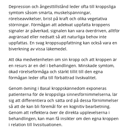
Depression och ångesttillstånd leder ofta till kroppsliga
symtom såsom smärta, muskelspänningar,
rörelseavvikelser, brist på kraft och olika vegetativa
störningar. Förmågan att adekvat uppfatta kroppens
signaler är påverkad, signalen kan vara överdriven, alltför
avgränsad eller nedsatt så att naturliga behov inte
uppfattas. En svag kroppsuppfattning kan också vara en
biverkning av vissa läkemedel.
Att öka medvetenheten om sin kropp och att kroppen är
en resurs är en del i behandlingen. Minskade symtom,
ökad rörelseförmåga och stärkt tillit till den egna
förmågan leder ofta till förbättrad livskvalitet.
Genom övning i Basal kroppskännedom exponeras
patienterna för de kroppsliga sinnesförnimmelserna, lär
sig att differentiera och sätta ord på dessa förnimmelser
så att de kan bli föremål för en kognitiv bearbetning.
Genom att reflektera över de direkta upplevelserna i
behandlingen, kan man få insikter om den egna kroppen
i relation till livssituationen.