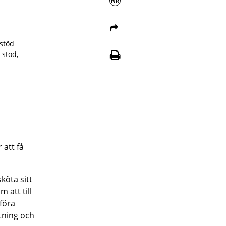
NR
estöd
 stöd,
 att få
köta sitt
 att till
tföra
ttning och