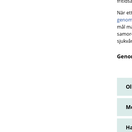
fritids
När et
genom
mål ma
samord
sjukvå
Geno
Ol
Mo
Ha