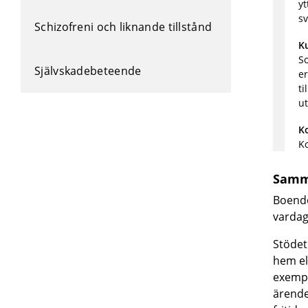
yt
sv
Schizofreni och liknande tillstånd
K
So
Självskadebeteende
er
ti
ut
K
Ko
Samm
Boende
vardag
Stödet
hem el
exempel
ärenden