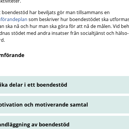
aktiviteter.
t boendestöd har beviljats gör man tillsammans en
förandeplan
som beskriver hur boendestödet ska utformas,
n ska nå och hur man ska göra för att nå de målen. Vid be
nas stödet med andra insatser från socialtjänst och hälso-
rd.
mförande
ika delar i ett boendestöd
tivation och motiverande samtal
ndläggning av boendestöd