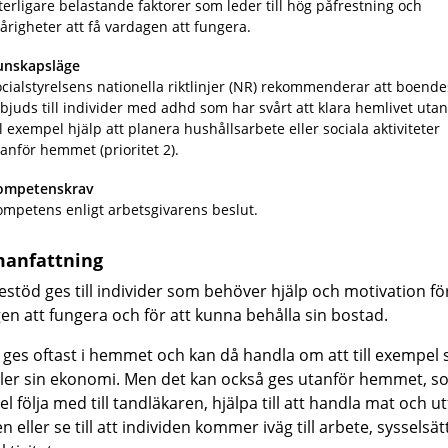
terligare belastande faktorer som leder till hög påfrestning och
årigheter att få vardagen att fungera.
unskapsläge
cialstyrelsens nationella riktlinjer (NR) rekommenderar att boend
bjuds till individer med adhd som har svårt att klara hemlivet utan
ll exempel hjälp att planera hushållsarbete eller sociala aktiviteter
anför hemmet (prioritet 2).
ompetenskrav
mpetens enligt arbetsgivarens beslut.
anfattning
stöd ges till individer som behöver hjälp och motivation för
en att fungera och för att kunna behålla sin bostad.
 ges oftast i hemmet och kan då handla om att till exempel s
ler sin ekonomi. Men det kan också ges utanför hemmet, som
 följa med till tandläkaren, hjälpa till att handla mat och u
 eller se till att individen kommer iväg till arbete, sysselsä