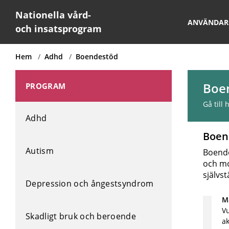
Nationella vård-
ANVÄNDAR
och insatsprogram
Hem
Adhd
Boendestöd
Boe
PROGRAM
Gå till
Adhd
Boen
Autism
Boende
och mo
självst
Depression och ångestsyndrom
Må
V
Skadligt bruk och beroende
ak