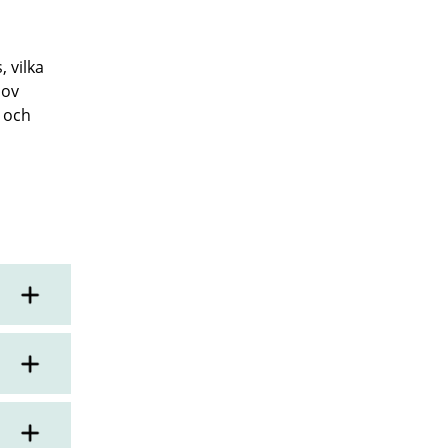
 vilka
hov
 och