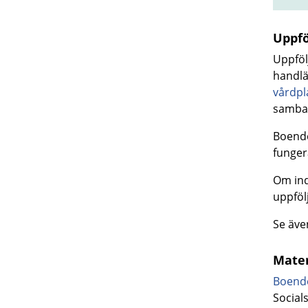
Uppfö
Uppföl
handlä
vårdpl
samba
Boende
funger
Om ind
uppföl
Se äv
Mater
Boende
Social