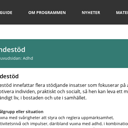
GUIDE
OM PROGRAMMEN
NYHETER
MATE
ndestöd
 huvudsidan:
Adhd
destöd
stöd innefattar flera stödjande insatser som fokuserar på a
tivera individen, praktiskt och socialt, så hen kan leva ett 
ändigt liv, i bostaden och ute i samhället.
lgrupp eller situation
uxna med svårigheter att styra och reglera uppmärksamhet,
tivitetsnivå och impulser, däribland vuxna med adhd, i kombinati