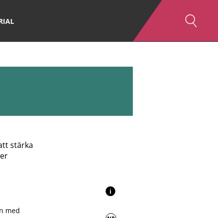
RIAL
tt stärka
mer
i
on med