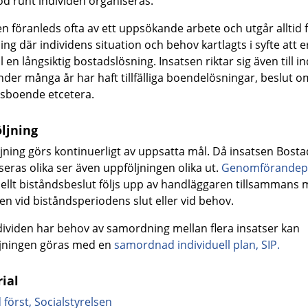
öd runt individen organiseras.
en föranleds ofta av ett uppsökande arbete och utgår alltid 
ing där individens situation och behov kartlagts i syfte att 
ll en långsiktig bostadslösning. Insatsen riktar sig även till i
der många år har haft tillfälliga boendelösningar, beslut o
dsboende etcetera.
ljning
jning görs kontinuerligt av uppsatta mål. Då insatsen Bosta
seras olika ser även uppföljningen olika ut.
Genomförandep
ellt biståndsbeslut följs upp av handläggaren tillsammans
den vid biståndsperiodens slut eller vid behov.
ividen har behov av samordning mellan flera insatser kan
jningen göras med en
samordnad individuell plan, SIP.
ial
 först, Socialstyrelsen