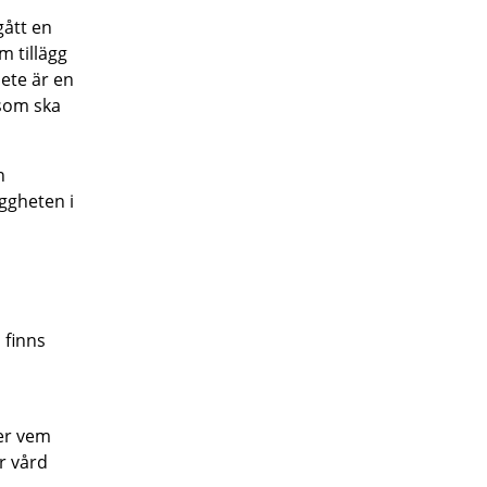
gått en
m tillägg
ete är en
 som ska
n
ggheten i
 finns
ler vem
r vård