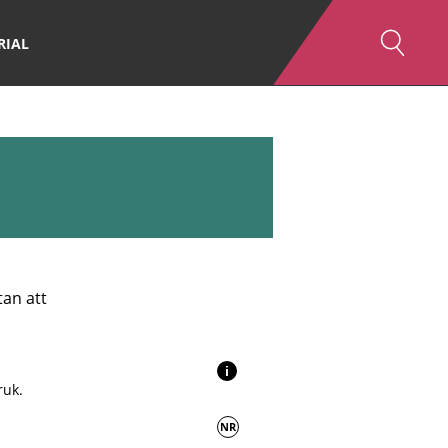
RIAL
an att
i
ruk.
NR