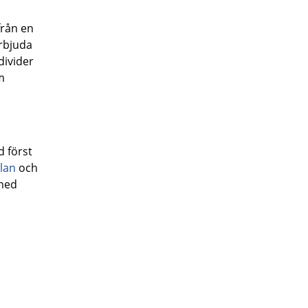
från en
erbjuda
ndivider
m
d först
lan
och
 med