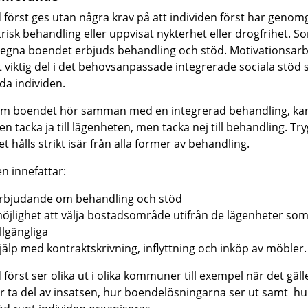
 först ges utan några krav på att individen först har genom
trisk behandling eller uppvisat nykterhet eller drogfrihet.
So
et egna boendet erbjuds behandling och stöd.
Motivationsarb
 viktig del i det behovsanpassade integrerade sociala stöd
a individen.
m boendet hör samman med en integrerad behandling, ka
en tacka ja till lägenheten, men tacka nej till behandling.
Try
 hålls strikt isär från alla former av behandling.
en innefattar:
rbjudande om behandling och stöd
öjlighet att välja bostadsområde utifrån de lägenheter som
illgängliga
jälp med kontraktskrivning, inflyttning och inköp av möbler.
 först ser olika ut i olika kommuner till exempel när det gäl
r ta del av insatsen, hur boendelösningarna ser ut samt hu