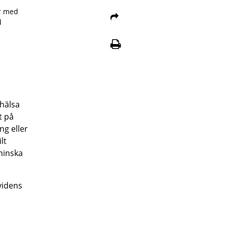
er med
d
ohälsa
t på
ng eller
lt
minska
videns