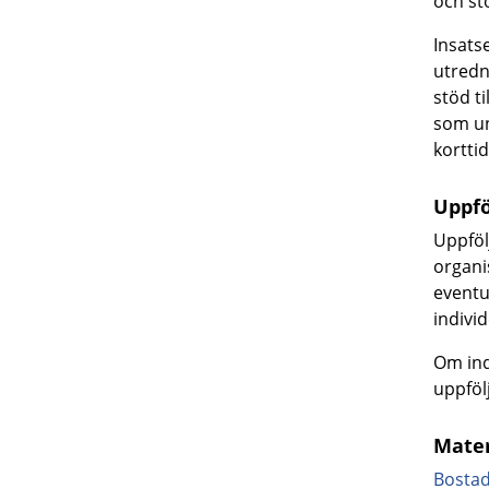
och st
Insats
utredn
stöd ti
som un
kortti
Uppfö
Uppföl
organi
eventu
indivi
Om ind
uppföl
Mater
Bostad