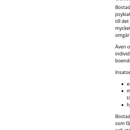
Bostad
psykia
till d
mycket
omgärd
Även o
individ
boendet
Insats
e
m
t
h
Bostad
som få