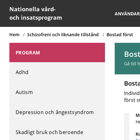
Nationella vård-
ANVÄNDAR
och insatsprogram
Hem
Schizofreni och liknande tillstånd
Bostad först
Bost
PROGRAM
Gå till
Adhd
Bosta
Autism
Indivi
först s
Depression och ångestsyndrom
Må
H
Skadligt bruk och beroende
K