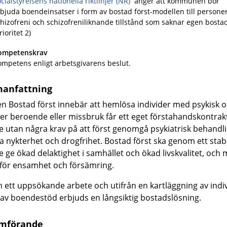
cialstyrelsens nationella riktlinjer (NR)
anger att kommunen bör
bjuda boendeinsatser i form av bostad först-modellen till person
hizofreni och schizofreniliknande tillstånd som saknar egen bosta
rioritet 2)
ompetenskrav
mpetens enligt arbetsgivarens beslut.
anfattning
en Bostad först innebär
att hemlösa individer med psykisk 
ler beroende eller missbruk får ett eget förstahandskontrak
e
utan några krav på att först genomgå psykiatrisk behandli
a nykterhet och drogfrihet.
Bostad först ska genom ett stabi
 ge ökad delaktighet i samhället och ökad livskvalitet, och 
 för ensamhet och försämring.
ett uppsökande arbete och utifrån en kartläggning av indi
av boendestöd erbjuds en långsiktig bostadslösning.
mförande