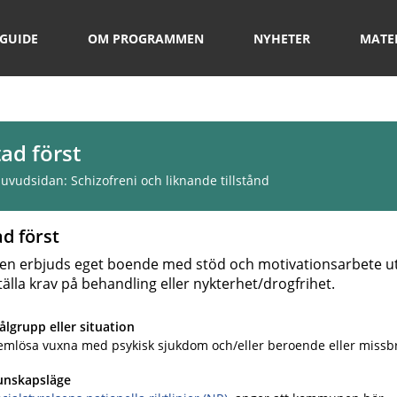
GUIDE
OM PROGRAMMEN
NYHETER
MATE
ad först
 huvudsidan:
Schizofreni och liknande tillstånd
d först
den erbjuds eget boende med stöd och motivationsarbete ut
tälla krav på behandling eller nykterhet/drogfrihet.
lgrupp eller situation
emlösa vuxna med psykisk sjukdom och/eller beroende eller missb
unskapsläge