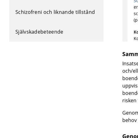
So
er
Schizofreni och liknande tillstånd
sc
(p
Självskadebeteende
K
Ko
Samm
Insats
och/el
boend
uppvis
boende
risken
Genom 
behov 
Geno